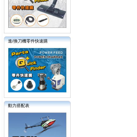
進/換刀機零件快速購
動力搭配表