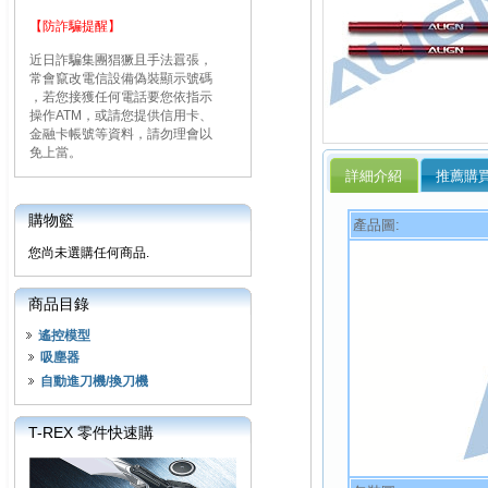
【防詐騙提醒】
近日詐騙集團猖獗且手法囂張，
常會竄改電信設備偽裝顯示號碼
，若您接獲任何電話要您依指示
操作ATM，或請您提供信用卡、
金融卡帳號等資料，請勿理會以
免上當。
詳細介紹
推薦購
購物籃
產品圖:
您尚未選購任何商品.
商品目錄
遙控模型
吸塵器
自動進刀機/換刀機
T-REX 零件快速購