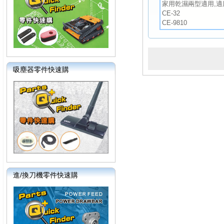
家用乾濕兩型適用,適
CE-32
CE-9810
吸塵器零件快速購
進/換刀機零件快速購