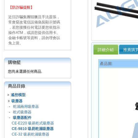
【防詐騙提醒】
近日詐騙集團猖獗且手法囂張，
常會竄改電信設備偽裝顯示號碼
，若您接獲任何電話要您依指示
操作ATM，或請您提供信用卡、
金融卡帳號等資料，請勿理會以
免上當。
詳細介紹
推薦購
購物籃
產品圖:
您尚未選購任何商品.
商品目錄
遙控模型
吸塵器
-
乾濕兩用吸塵器
-
乾式吸塵器
-
吸塵器配件
CE-E220 吸易乾式吸塵器
CE-9810 吸易乾濕吸塵器
CE-32 吸易乾濕吸塵器