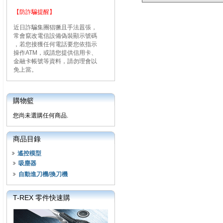
【防詐騙提醒】
近日詐騙集團猖獗且手法囂張，
常會竄改電信設備偽裝顯示號碼
，若您接獲任何電話要您依指示
操作ATM，或請您提供信用卡、
金融卡帳號等資料，請勿理會以
免上當。
購物籃
您尚未選購任何商品.
商品目錄
遙控模型
吸塵器
自動進刀機/換刀機
T-REX 零件快速購