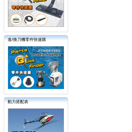
進/換刀機零件快速購
動力搭配表