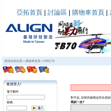
亞拓首頁
|
討論區
|
購物車首頁
|
您現在的位置 »
購物車首頁
»
H50178
會員登入!
電子郵件:
對不起, 目前尚無商品符合您的
再試一次?
密碼: