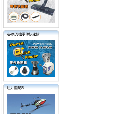
進/換刀機零件快速購
動力搭配表