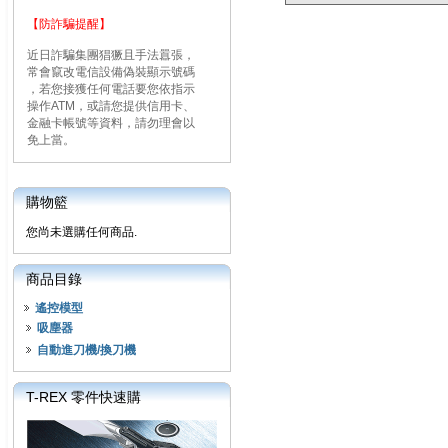
【防詐騙提醒】
近日詐騙集團猖獗且手法囂張，
常會竄改電信設備偽裝顯示號碼
，若您接獲任何電話要您依指示
操作ATM，或請您提供信用卡、
金融卡帳號等資料，請勿理會以
免上當。
購物籃
您尚未選購任何商品.
商品目錄
遙控模型
吸塵器
自動進刀機/換刀機
T-REX 零件快速購