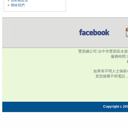
隱私權政策
聯絡我們
豐原總公司:台中市豐原區水源路345號‧
服務時間:週
如果有不明人士偽裝
若您接獲不明電話
Copyright c 