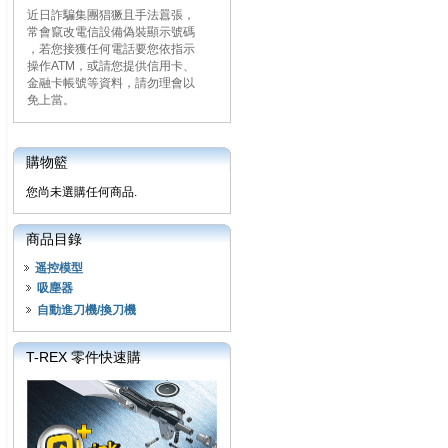
近日詐騙集團猖獗且手法囂張，
常會竄改電信設備偽裝顯示號碼
，若您接獲任何電話要您依指示
操作ATM，或請您提供信用卡、
金融卡帳號等資料，請勿理會以
免上當。
購物籃
您尚未選購任何商品.
商品目錄
遥控模型
吸塵器
自動進刀機/換刀機
T-REX 零件快速購