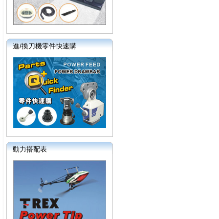
進/換刀機零件快速購
動力搭配表