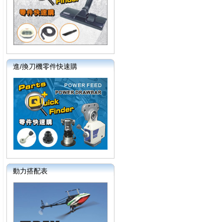
進/換刀機零件快速購
動力搭配表