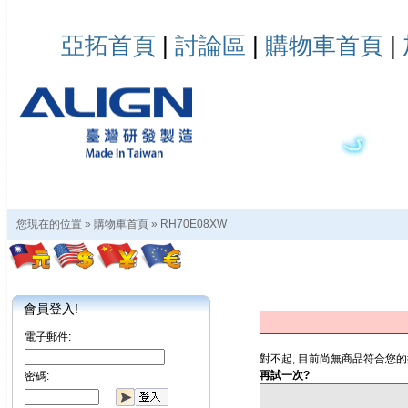
亞拓首頁
|
討論區
|
購物車首頁
|
您現在的位置 »
購物車首頁
»
RH70E08XW
會員登入!
電子郵件:
對不起, 目前尚無商品符合您的
再試一次?
密碼: