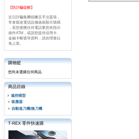
【防詐騙提醒】
近日詐騙集團猖獗且手法囂張，
常會竄改電信設備偽裝顯示號碼
，若您接獲任何電話要您依指示
操作ATM，或請您提供信用卡、
金融卡帳號等資料，請勿理會以
免上當。
購物籃
您尚未選購任何商品.
商品目錄
遙控模型
吸塵器
自動進刀機/換刀機
T-REX 零件快速購