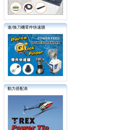
進/換刀機零件快速購
動力搭配表