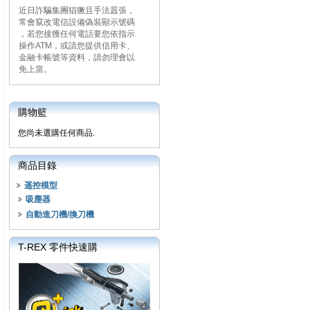
近日詐騙集團猖獗且手法囂張，
常會竄改電信設備偽裝顯示號碼
，若您接獲任何電話要您依指示
操作ATM，或請您提供信用卡、
金融卡帳號等資料，請勿理會以
免上當。
購物籃
您尚未選購任何商品.
商品目錄
遥控模型
吸塵器
自動進刀機/換刀機
T-REX 零件快速購