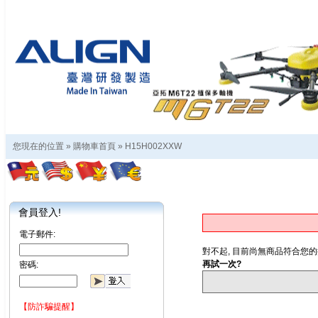
您現在的位置 »
購物車首頁
»
H15H002XXW
會員登入!
電子郵件:
對不起, 目前尚無商品符合您的
再試一次?
密碼:
【防詐騙提醒】