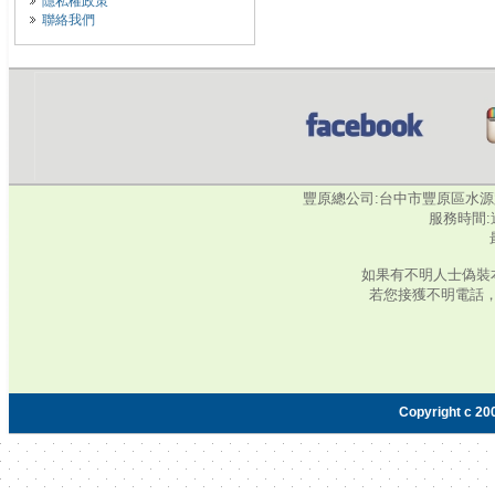
隱私權政策
聯絡我們
豐原總公司:台中市豐原區水源路345號‧
服務時間:週
如果有不明人士偽裝
若您接獲不明電話
Copyright c 