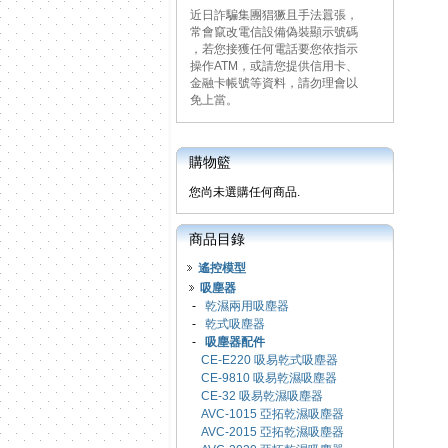
近日詐騙集團猖獗且手法囂張，
常會竄改電信設備偽裝顯示號碼
，若您接獲任何電話要您依指示
操作ATM，或請您提供信用卡、
金融卡帳號等資料，請勿理會以
免上當。
購物籃
您尚未選購任何商品.
商品目錄
遙控模型
吸塵器
-
乾濕兩用吸塵器
-
乾式吸塵器
-
吸塵器配件
CE-E220 吸易乾式吸塵器
CE-9810 吸易乾濕吸塵器
CE-32 吸易乾濕吸塵器
AVC-1015 亞拓乾濕吸塵器
AVC-2015 亞拓乾濕吸塵器