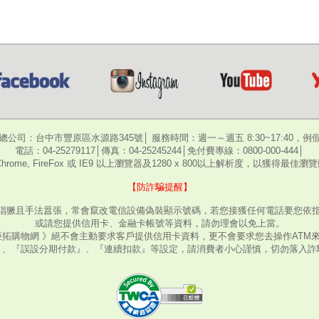
總公司：台中市豐原區水源路345號│ 服務時間：週一～週五 8:30~17:40，例
電話：04-25279117│傳真：04-25245244│免付費專線：0800-000-444│
hrome, FireFox 或 IE9 以上瀏覽器及1280 x 800以上解析度，以獲得最佳
【防詐騙提醒】
猖獗且手法囂張，常會竄改電信設備偽裝顯示號碼，若您接獲任何電話要您依指
或請您提供信用卡、金融卡帳號等資料，請勿理會以免上當。
亞拓購物網 》絕不會主動要求客戶提供信用卡資料，更不會要求您去操作ATM
』、『誤設分期付款』、『連續扣款』等設定，請消費者小心謹慎，切勿落入詐