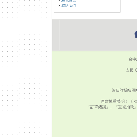
綠色宣言
聯絡我們
台中
支援 C
近日詐騙集團
再次慎重聲明！《 
『訂單錯誤』、『重複扣款