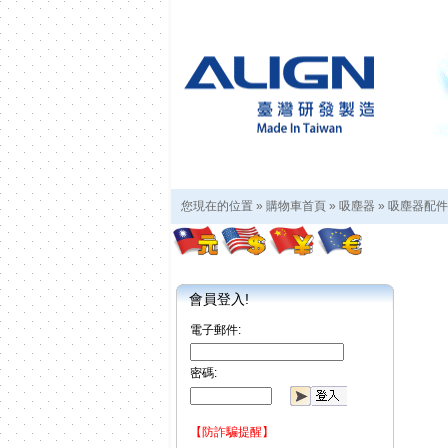
您現在的位置 »
購物車首頁
»
吸塵器
»
吸塵器配件
會員登入!
電子郵件:
密碼:
【防詐騙提醒】