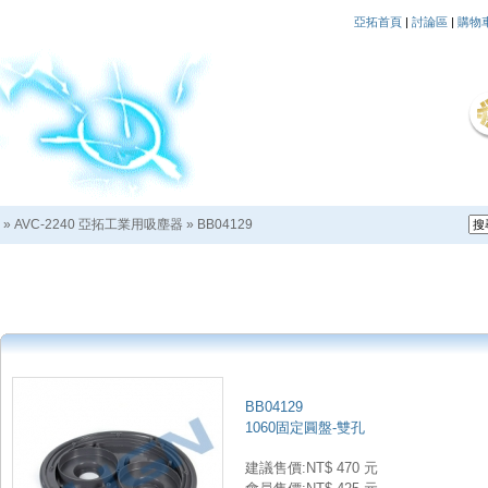
亞拓首頁
|
討論區
|
購物
»
AVC-2240 亞拓工業用吸塵器
»
BB04129
BB04129
1060固定圓盤-雙孔
建議售價:NT$ 470 元