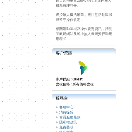
最大起飛重量250公克以上遙控無人
機應辦理註冊。
遙控無人機活動前，應注意活動區域
與遵守操作規定。
相關活動區域及操作規定資訊，請見
民航局網站及遙控無人機圖資行動應
用程式。
客戶資訊
客戶群組 :
Guest
含稅價格 : 所有價格含稅
服務台
客服中心
消費提醒
會員服務條款
隱私權政策
免責聲明