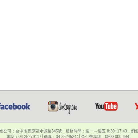
總公司：台中市豐原區水源路345號│ 服務時間：週一～週五 8:30~17:40，例
電話：04-25279117│傳真：04-25245244│免付費專線：0800-000-444│