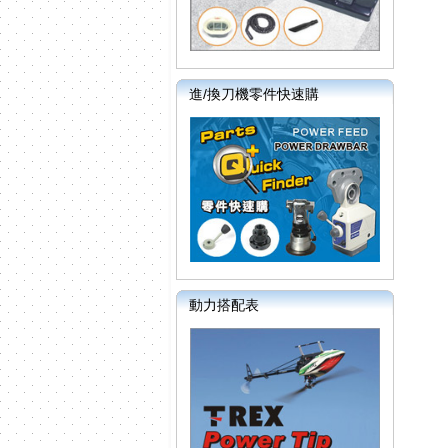
進/換刀機零件快速購
動力搭配表