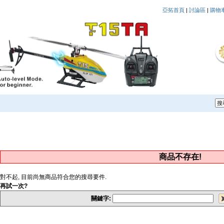
亞拓首頁
|
討論區
|
購物
商品不存在!
對不起, 目前尚無商品符合您的搜尋要件.
再試一次?
關鍵字: