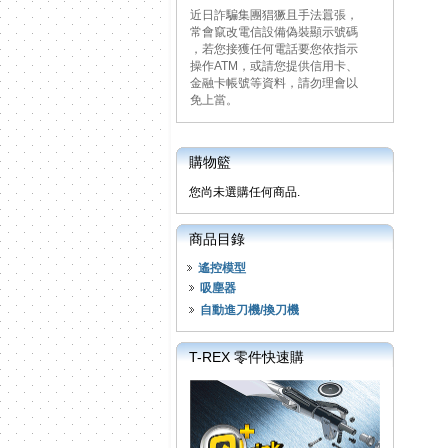
近日詐騙集團猖獗且手法囂張，
常會竄改電信設備偽裝顯示號碼
，若您接獲任何電話要您依指示
操作ATM，或請您提供信用卡、
金融卡帳號等資料，請勿理會以
免上當。
購物籃
您尚未選購任何商品.
商品目錄
遙控模型
吸塵器
自動進刀機/換刀機
T-REX 零件快速購