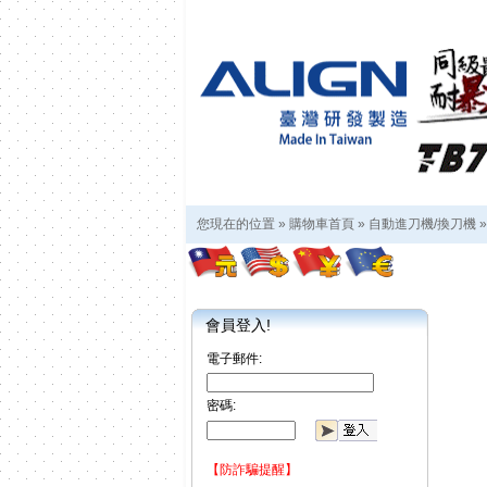
您現在的位置 »
購物車首頁
»
自動進刀機/換刀機
會員登入!
電子郵件:
密碼:
【防詐騙提醒】