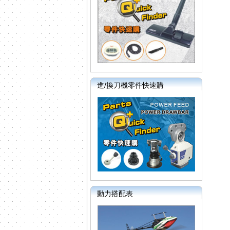
進/換刀機零件快速購
動力搭配表