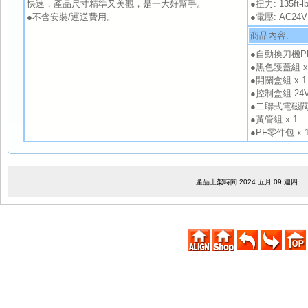
快速，產品尺寸精準又美觀，是一大好幫手。
●扭力: 135ft-l
●不含安裝/運送費用。
●電壓: AC24V 
商品內容:
●自動換刀機PD-1
●黑色護蓋組 x
●開關盒組 x 1
●控制盒組-24V 
●二聯式電磁閥組
●黃管組 x 1
●PF零件包 x 
產品上架時間 2024 五月 09 週四.