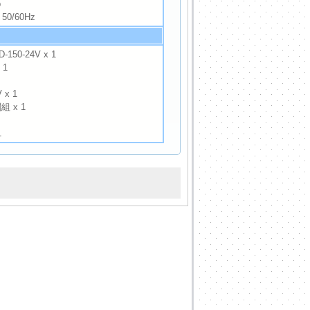
b
50/60Hz
50-24V x 1
 1
x 1
 x 1
1