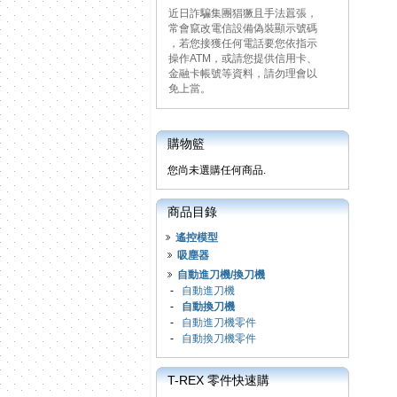
近日詐騙集團猖獗且手法囂張，
常會竄改電信設備偽裝顯示號碼
，若您接獲任何電話要您依指示
操作ATM，或請您提供信用卡、
金融卡帳號等資料，請勿理會以
免上當。
購物籃
您尚未選購任何商品.
商品目錄
遙控模型
吸塵器
自動進刀機/換刀機
-
自動進刀機
-
自動換刀機
-
自動進刀機零件
-
自動換刀機零件
T-REX 零件快速購