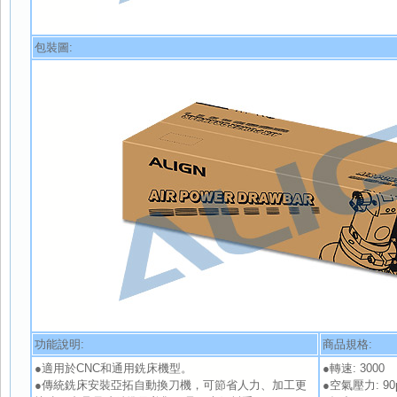
包裝圖:
功能說明:
商品規格:
●適用於CNC和通用銑床機型。
●轉速: 3000
●傳統銑床安裝亞拓自動換刀機，可節省人力、加工更
●空氣壓力: 90ps