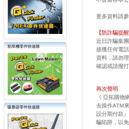
更多資料請參
【防詐騙提醒
近日詐騙集團
割草機零件快速購
接獲任何電話
資料，請勿理
確認或請撥打
再次聲明
《 亞拓購物
去操作ATM
吸塵器零件快速購
設分期付款』
騙陷阱，以免