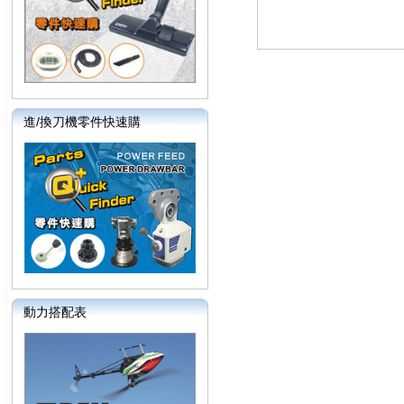
進/換刀機零件快速購
動力搭配表