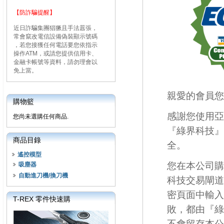
【防詐騙提醒】
近日詐騙集團猖獗且手法囂張，
常會竄改電信設備偽裝顯示號碼
，若您接獲任何電話要您依指示
操作ATM，或請您提供信用卡、
金融卡帳號等資料，請勿理會以
免上當。
親愛的會員您
購物籃
感謝您使用亞
您尚未選購任何商品.
『綠界科技』
商品目錄
全。
遙控模型
您在本公司購
吸塵器
自動進刀機/換刀機
科技交易閘道』
密頁面中輸入
T-REX 零件快速購
敗，都由『綠
不會留存本公