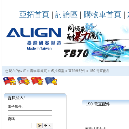
亞拓首頁
|
討論區
|
購物車首頁
|
您現在的位置 »
購物車首頁
»
遙控模型
»
直昇機配件
»
150 電直配件
會員登入!
150 電直配件
電子郵件:
密碼: