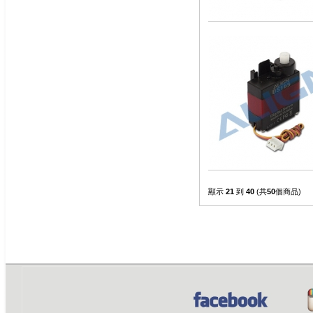
顯示
21
到
40
(共
50
個商品)