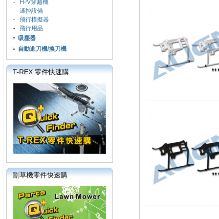
-
FPV穿越機
-
遙控設備
-
飛行模擬器
-
飛行用品
吸塵器
自動進刀機/換刀機
T-REX 零件快速購
割草機零件快速購