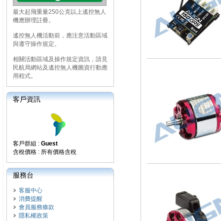
最大起飛重量250公克以上遙控無人
機應辦理註冊。
遙控無人機活動前，應注意活動區域
與遵守操作規定。
相關活動區域及操作規定資訊，請見
民航局網站及遙控無人機圖資行動應
用程式。
客戶資訊
客戶群組 :
Guest
含稅價格 : 所有價格含稅
服務台
客服中心
消費提醒
會員服務條款
隱私權政策