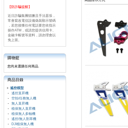
商品排序方式
【防詐騙提醒】
近日詐騙集團猖獗且手法囂張，
常會竄改電信設備偽裝顯示號碼
，若您接獲任何電話要您依指示
操作ATM，或請您提供信用卡、
金融卡帳號等資料，請勿理會以
免上當。
購物籃
您尚未選購任何商品.
商品目錄
遙控模型
-
遙控直昇機
-
空拍/任務無人機
-
無人直昇機
-
植保無人直昇機
-
植保無人多軸機
-
遙控/無人割草機
-
DJI植保無人機