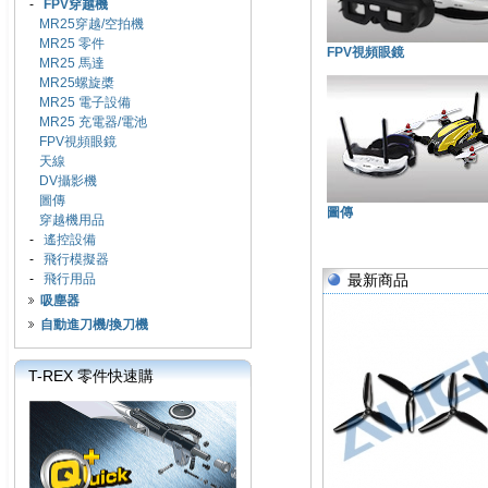
-
FPV穿越機
MR25穿越/空拍機
MR25 零件
FPV視頻眼鏡
MR25 馬達
MR25螺旋槳
MR25 電子設備
MR25 充電器/電池
FPV視頻眼鏡
天線
DV攝影機
圖傳
圖傳
穿越機用品
-
遙控設備
-
飛行模擬器
-
飛行用品
最新商品
吸塵器
自動進刀機/換刀機
T-REX 零件快速購