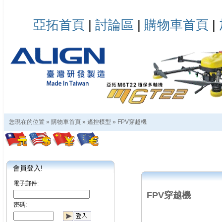
亞拓首頁
|
討論區
|
購物車首頁
|
您現在的位置 »
購物車首頁
»
遙控模型
»
FPV穿越機
會員登入!
電子郵件:
FPV穿越機
密碼: