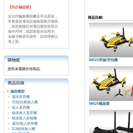
【防詐騙提醒】
近日詐騙集團猖獗且手法囂張，
商品目錄:
常會竄改電信設備偽裝顯示號碼
，若您接獲任何電話要您依指示
操作ATM，或請您提供信用卡、
金融卡帳號等資料，請勿理會以
免上當。
購物籃
MR25穿越/空拍機
您尚未選購任何商品.
商品目錄
遙控模型
-
遙控直昇機
-
空拍/任務無人機
MR25螺旋槳
-
無人直昇機
-
植保無人直昇機
-
植保無人多軸機
-
遙控/無人割草機
-
DJI植保無人機