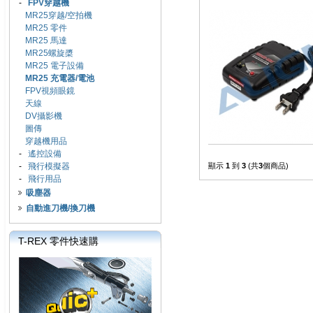
-
FPV穿越機
MR25穿越/空拍機
MR25 零件
MR25 馬達
MR25螺旋槳
MR25 電子設備
MR25 充電器/電池
FPV視頻眼鏡
天線
DV攝影機
圖傳
穿越機用品
-
遙控設備
-
飛行模擬器
顯示
1
到
3
(共
3
個商品)
-
飛行用品
吸塵器
自動進刀機/換刀機
T-REX 零件快速購