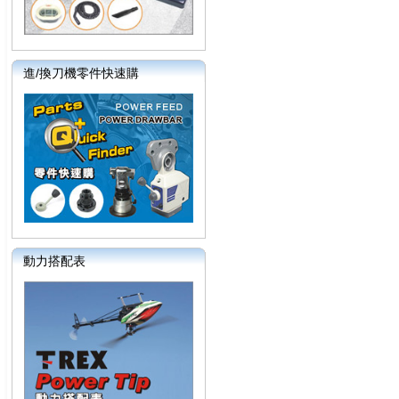
進/換刀機零件快速購
動力搭配表