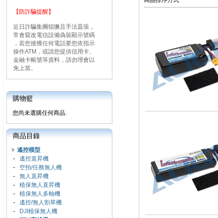
商品排序方式
【防詐騙提醒】
近日詐騙集團猖獗且手法囂張，
常會竄改電信設備偽裝顯示號碼
，若您接獲任何電話要您依指示
操作ATM，或請您提供信用卡、
金融卡帳號等資料，請勿理會以
免上當。
購物籃
您尚未選購任何商品.
商品目錄
遙控模型
-
遙控直昇機
-
空拍/任務無人機
-
無人直昇機
-
植保無人直昇機
-
植保無人多軸機
-
遙控/無人割草機
-
DJI植保無人機