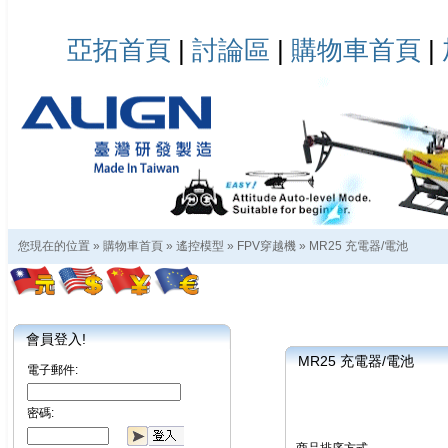
亞拓首頁
|
討論區
|
購物車首頁
|
您現在的位置 »
購物車首頁
»
遙控模型
»
FPV穿越機
»
MR25 充電器/電池
會員登入!
MR25 充電器/電池
電子郵件:
密碼: