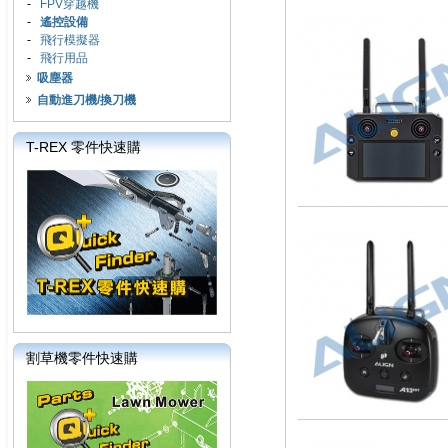
-
FPV穿越機
-
遙控設備
-
飛行模擬器
-
飛行用品
吸塵器
自動進刀機/換刀機
T-REX 零件快速購
割草機零件快速購