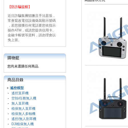
商品排序方式
【防詐騙提醒】
近日詐騙集團猖獗且手法囂張，
常會竄改電信設備偽裝顯示號碼
，若您接獲任何電話要您依指示
操作ATM，或請您提供信用卡、
金融卡帳號等資料，請勿理會以
免上當。
購物籃
您尚未選購任何商品.
商品目錄
遙控模型
-
遙控直昇機
-
空拍/任務無人機
-
無人直昇機
-
植保無人直昇機
-
植保無人多軸機
-
遙控/無人割草機
-
DJI植保無人機