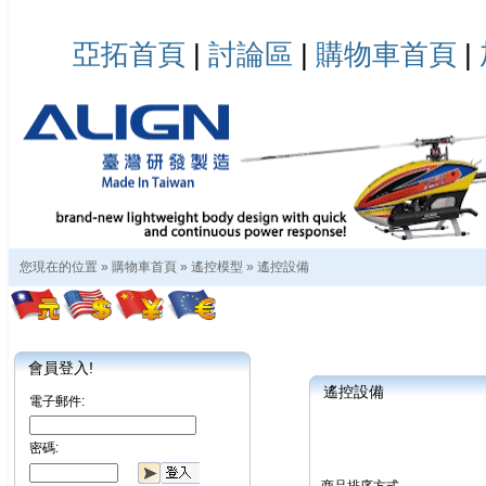
亞拓首頁
|
討論區
|
購物車首頁
|
您現在的位置 »
購物車首頁
»
遙控模型
»
遙控設備
會員登入!
遙控設備
電子郵件:
密碼: