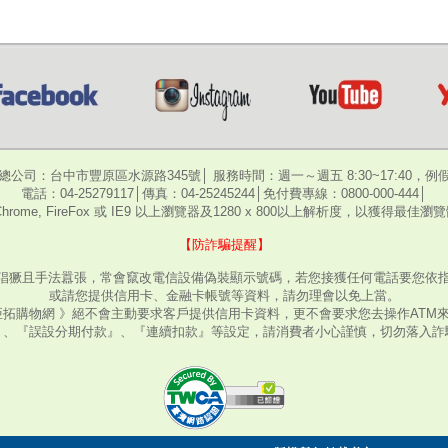
總公司：台中市豐原區水源路345號│ 服務時間：週一～週五 8:30~17:40，例
電話：04-25279117│傳真：04-25245244│免付費專線：0800-000-444│
hrome, FireFox 或 IE9 以上瀏覽器及1280 x 800以上解析度，以獲得最佳
【防詐騙提醒】
猖獗且手法囂張，常會竄改電信設備偽裝顯示號碼，若您接獲任何電話要您依指
或請您提供信用卡、金融卡帳號等資料，請勿理會以免上當。
亞拓購物網 》絕不會主動要求客戶提供信用卡資料，更不會要求您去操作ATM
』、『誤設分期付款』、『連續扣款』等設定，請消費者小心謹慎，切勿落入詐