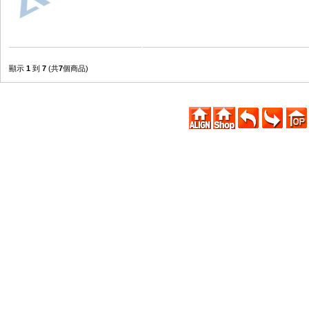
顯示
1
到
7
(共
7
個商品)