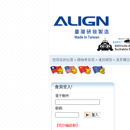
您現在的位置 »
購物車首頁
»
遙控模型
»
直昇機主
會員登入!
電子郵件:
密碼:
【防詐騙提醒】