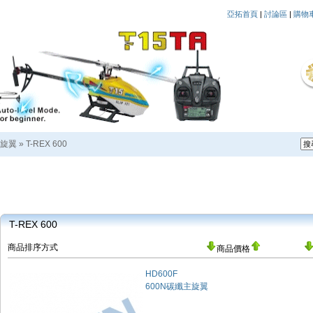
亞拓首頁
|
討論區
|
購物
旋翼
»
T-REX 600
T-REX 600
商品排序方式
商品價格
HD600F
600N碳纖主旋翼