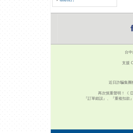
聯絡我們
台中
支援 C
近日詐騙集團
再次慎重聲明！《 
『訂單錯誤』、『重複扣款