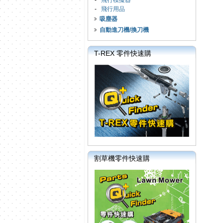
-
飛行模擬器
-
飛行用品
吸塵器
自動進刀機/換刀機
T-REX 零件快速購
割草機零件快速購