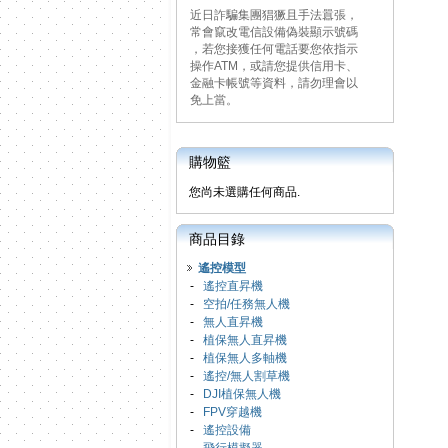
近日詐騙集團猖獗且手法囂張，
常會竄改電信設備偽裝顯示號碼
，若您接獲任何電話要您依指示
操作ATM，或請您提供信用卡、
金融卡帳號等資料，請勿理會以
免上當。
購物籃
您尚未選購任何商品.
商品目錄
遙控模型
-
遙控直昇機
-
空拍/任務無人機
-
無人直昇機
-
植保無人直昇機
-
植保無人多軸機
-
遙控/無人割草機
-
DJI植保無人機
-
FPV穿越機
-
遙控設備