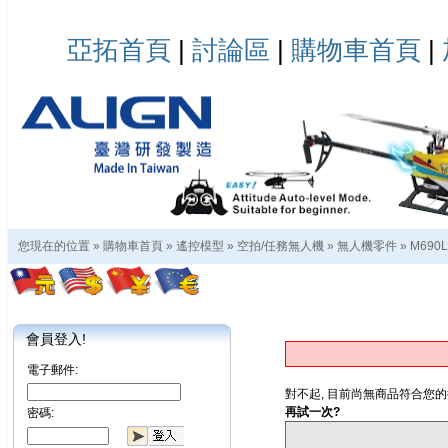
亞拓首頁
|
討論區
|
購物車首頁
|
您現在的位置 »
購物車首頁
»
遙控模型
»
空拍/任務無人機
»
無人機零件
»
M690
會員登入!
電子郵件:
對不起, 目前尚無商品符合您的
再試一次?
密碼: