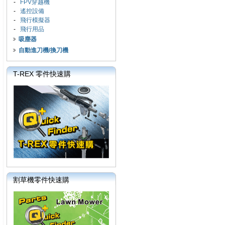
-
FPV穿越機
-
遙控設備
-
飛行模擬器
-
飛行用品
吸塵器
自動進刀機/換刀機
T-REX 零件快速購
割草機零件快速購