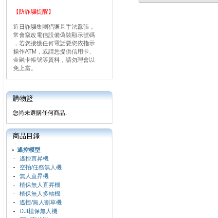
【防詐騙提醒】
近日詐騙集團猖獗且手法囂張，
常會竄改電信設備偽裝顯示號碼
，若您接獲任何電話要您依指示
操作ATM，或請您提供信用卡、
金融卡帳號等資料，請勿理會以
免上當。
購物籃
您尚未選購任何商品.
商品目錄
遙控模型
-
遙控直昇機
-
空拍/任務無人機
-
無人直昇機
-
植保無人直昇機
-
植保無人多軸機
-
遙控/無人割草機
-
DJI植保無人機