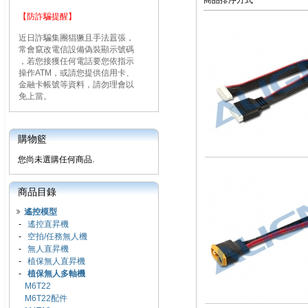
商品排序方式
【防詐騙提醒】
近日詐騙集團猖獗且手法囂張，
常會竄改電信設備偽裝顯示號碼
，若您接獲任何電話要您依指示
操作ATM，或請您提供信用卡、
金融卡帳號等資料，請勿理會以
免上當。
購物籃
您尚未選購任何商品.
商品目錄
遙控模型
-
遙控直昇機
-
空拍/任務無人機
-
無人直昇機
-
植保無人直昇機
-
植保無人多軸機
M6T22
M6T22配件