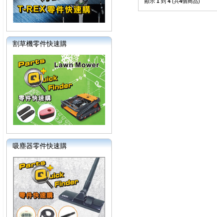
顯示
1
到
4
(共
4
個商品)
割草機零件快速購
吸塵器零件快速購