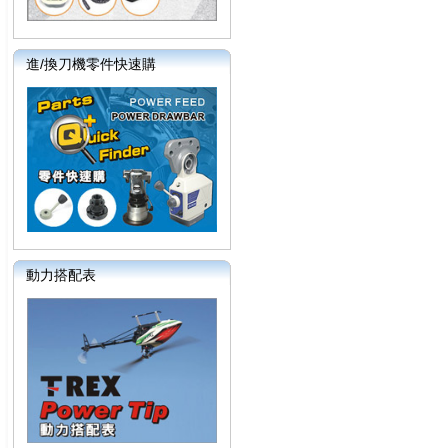
進/換刀機零件快速購
動力搭配表