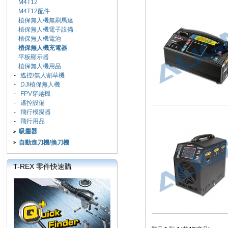
M4T12
M4T12配件
植保無人機無刷馬達
植保無人機電子設備
植保無人機電池
植保無人機充電器
平板顯示器
植保無人機用品
-
遙控/無人割草機
-
DJI植保無人機
-
FPV穿越機
-
遙控設備
-
飛行模擬器
-
飛行用品
吸塵器
自動進刀機/換刀機
T-REX 零件快速購