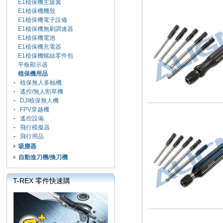
E1植保機主旋翼
E1植保機機殼
E1植保機電子設備
E1植保機無刷調速器
E1植保機電池
E1植保機充電器
E1植保機螺絲零件包
平板顯示器
植保機用品
-
植保無人多軸機
-
遙控/無人割草機
-
DJI植保無人機
-
FPV穿越機
-
遙控設備
-
飛行模擬器
-
飛行用品
吸塵器
自動進刀機/換刀機
T-REX 零件快速購