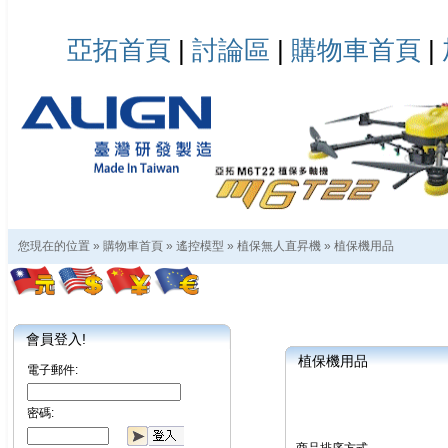
亞拓首頁
|
討論區
|
購物車首頁
|
您現在的位置 »
購物車首頁
»
遙控模型
»
植保無人直昇機
»
植保機用品
會員登入!
植保機用品
電子郵件:
密碼: