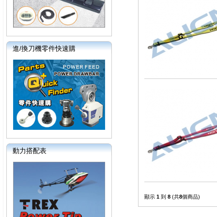
進/換刀機零件快速購
動力搭配表
顯示
1
到
8
(共
8
個商品)