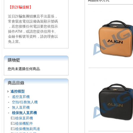
商品排序方式
【防詐騙提醒】
近日詐騙集團猖獗且手法囂張，
常會竄改電信設備偽裝顯示號碼
，若您接獲任何電話要您依指示
操作ATM，或請您提供信用卡、
金融卡帳號等資料，請勿理會以
免上當。
購物籃
您尚未選購任何商品.
商品目錄
遙控模型
-
遙控直昇機
-
空拍/任務無人機
-
無人直昇機
-
植保無人直昇機
E1植保直昇機
E1植保機配件
E1植保機無刷馬達