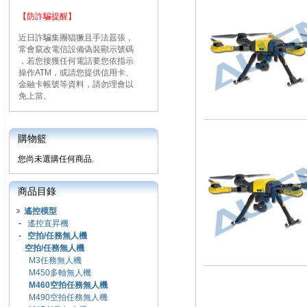
【防詐騙提醒】
近日詐騙集團猖獗且手法囂張，
常會竄改電信設備偽裝顯示號碼
，若您接獲任何電話要您依指示
操作ATM，或請您提供信用卡、
金融卡帳號等資料，請勿理會以
免上當。
購物籃
您尚未選購任何商品.
商品目錄
遙控模型
-
遙控直昇機
-
空拍/任務無人機
空拍/任務無人機
M3任務無人機
M450多軸無人機
M460空拍任務無人機
M490空拍任務無人機