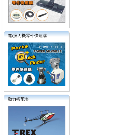
進/換刀機零件快速購
動力搭配表