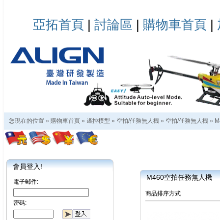
亞拓首頁
|
討論區
|
購物車首頁
|
您現在的位置 »
購物車首頁
»
遙控模型
»
空拍/任務無人機
»
空拍/任務無人機
»
M
會員登入!
M460空拍任務無人機
電子郵件:
商品排序方式
密碼: