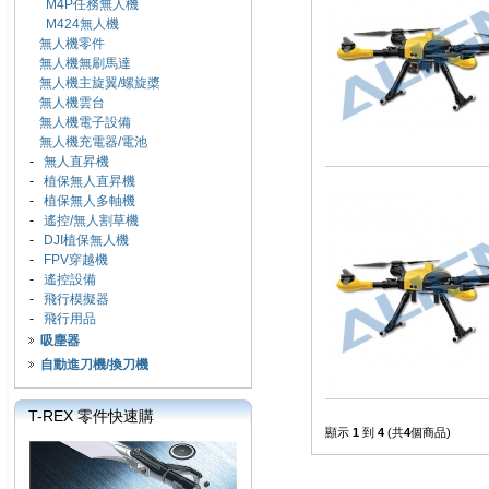
M4P任務無人機
M424無人機
無人機零件
無人機無刷馬達
無人機主旋翼/螺旋槳
無人機雲台
無人機電子設備
無人機充電器/電池
-
無人直昇機
-
植保無人直昇機
-
植保無人多軸機
-
遙控/無人割草機
-
DJI植保無人機
-
FPV穿越機
-
遙控設備
-
飛行模擬器
-
飛行用品
吸塵器
自動進刀機/換刀機
T-REX 零件快速購
顯示
1
到
4
(共
4
個商品)