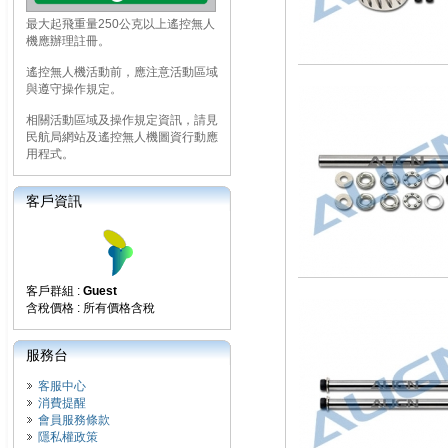
最大起飛重量250公克以上遙控無人
機應辦理註冊。
遙控無人機活動前，應注意活動區域
與遵守操作規定。
相關活動區域及操作規定資訊，請見
民航局網站及遙控無人機圖資行動應
用程式。
客戶資訊
客戶群組 :
Guest
含稅價格 : 所有價格含稅
服務台
客服中心
消費提醒
會員服務條款
隱私權政策