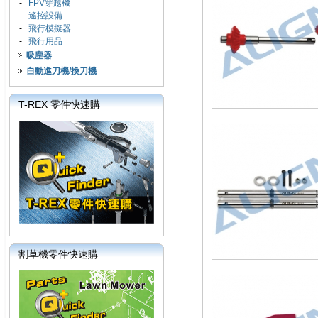
-
FPV穿越機
-
遙控設備
-
飛行模擬器
-
飛行用品
吸塵器
自動進刀機/換刀機
T-REX 零件快速購
割草機零件快速購