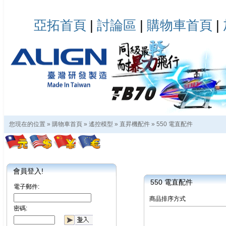
亞拓首頁
|
討論區
|
購物車首頁
|
您現在的位置 »
購物車首頁
»
遙控模型
»
直昇機配件
»
550 電直配件
會員登入!
550 電直配件
電子郵件:
商品排序方式
密碼: