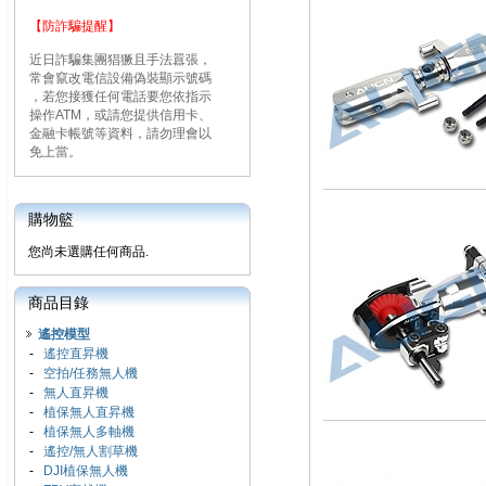
【防詐騙提醒】
近日詐騙集團猖獗且手法囂張，
常會竄改電信設備偽裝顯示號碼
，若您接獲任何電話要您依指示
操作ATM，或請您提供信用卡、
金融卡帳號等資料，請勿理會以
免上當。
購物籃
您尚未選購任何商品.
商品目錄
遙控模型
-
遙控直昇機
-
空拍/任務無人機
-
無人直昇機
-
植保無人直昇機
-
植保無人多軸機
-
遙控/無人割草機
-
DJI植保無人機