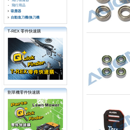
-
飛行模擬器
-
飛行用品
吸塵器
自動進刀機/換刀機
T-REX 零件快速購
割草機零件快速購