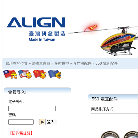
您現在的位置 »
購物車首頁
»
遥控模型
»
直昇機配件
»
550 電直配件
會員登入!
550 電直配件
電子郵件:
商品排序方式
密碼:
【防詐騙提醒】