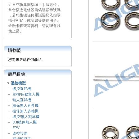
近日詐騙集團猖獗且手法囂張，
常會竄改電信設備偽裝顯示號碼
，若您接獲任何電話要您依指示
操作ATM，或請您提供信用卡、
金融卡帳號等資料，請勿理會以
免上當。
購物籃
您尚未選購任何商品.
商品目錄
遥控模型
-
遙控直昇機
-
空拍/任務無人機
-
無人直昇機
-
植保無人直昇機
-
植保無人多軸機
-
遙控/無人割草機
-
DJI植保無人機
-
FPV
-
遙控設備