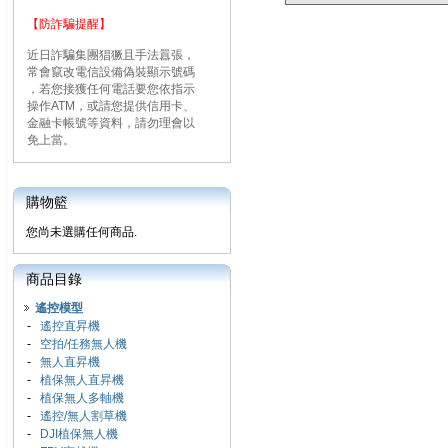
【防詐騙提醒】
近日詐騙集團猖獗且手法囂張，
常會竄改電信設備偽裝顯示號碼
，若您接獲任何電話要您依指示
操作ATM，或請您提供信用卡、
金融卡帳號等資料，請勿理會以
免上當。
購物籃
您尚未選購任何商品.
商品目錄
遙控模型
-
遙控直昇機
-
空拍/任務無人機
-
無人直昇機
-
植保無人直昇機
-
植保無人多軸機
-
遙控/無人割草機
-
DJI植保無人機