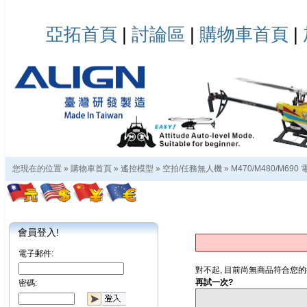
亞拓首頁
|
討論區
|
購物車首頁
|
您現在的位置 »
購物車首頁
»
遙控模型
»
空拍/任務無人機
»
M470/M480/M69
會員登入!
電子郵件:
對不起, 目前尚無商品符合您的
再試一次?
密碼: