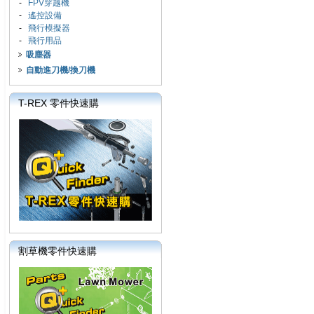
-
FPV穿越機
-
遙控設備
-
飛行模擬器
-
飛行用品
吸塵器
自動進刀機/換刀機
T-REX 零件快速購
割草機零件快速購