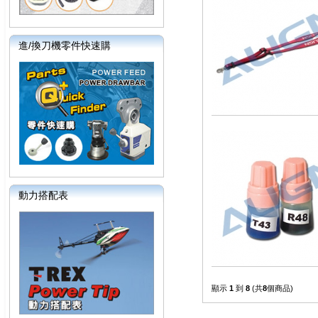
進/換刀機零件快速購
動力搭配表
顯示
1
到
8
(共
8
個商品)