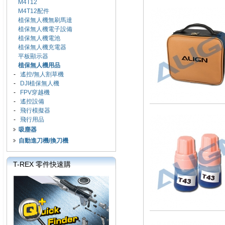
M4T12
M4T12配件
植保無人機無刷馬達
植保無人機電子設備
植保無人機電池
植保無人機充電器
平板顯示器
植保無人機用品
-
遙控/無人割草機
-
DJI植保無人機
-
FPV穿越機
-
遙控設備
-
飛行模擬器
-
飛行用品
吸塵器
自動進刀機/換刀機
T-REX 零件快速購