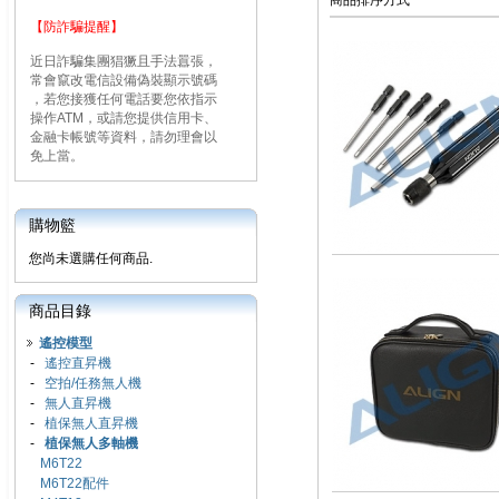
商品排序方式
【防詐騙提醒】
近日詐騙集團猖獗且手法囂張，
常會竄改電信設備偽裝顯示號碼
，若您接獲任何電話要您依指示
操作ATM，或請您提供信用卡、
金融卡帳號等資料，請勿理會以
免上當。
購物籃
您尚未選購任何商品.
商品目錄
遙控模型
-
遙控直昇機
-
空拍/任務無人機
-
無人直昇機
-
植保無人直昇機
-
植保無人多軸機
M6T22
M6T22配件