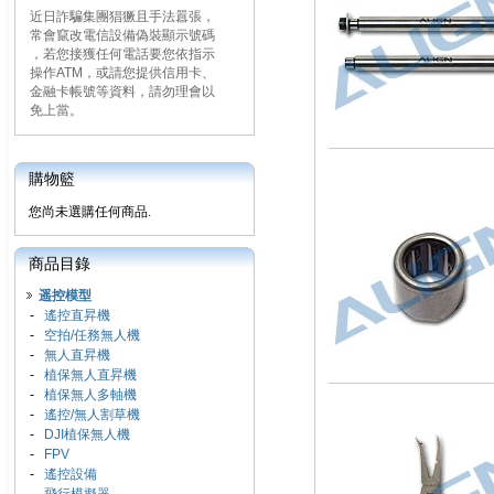
近日詐騙集團猖獗且手法囂張，
常會竄改電信設備偽裝顯示號碼
，若您接獲任何電話要您依指示
操作ATM，或請您提供信用卡、
金融卡帳號等資料，請勿理會以
免上當。
購物籃
您尚未選購任何商品.
商品目錄
遥控模型
-
遙控直昇機
-
空拍/任務無人機
-
無人直昇機
-
植保無人直昇機
-
植保無人多軸機
-
遙控/無人割草機
-
DJI植保無人機
-
FPV
-
遙控設備