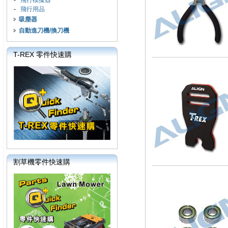
-
飛行模擬器
-
飛行用品
吸塵器
自動進刀機/換刀機
T-REX 零件快速購
割草機零件快速購