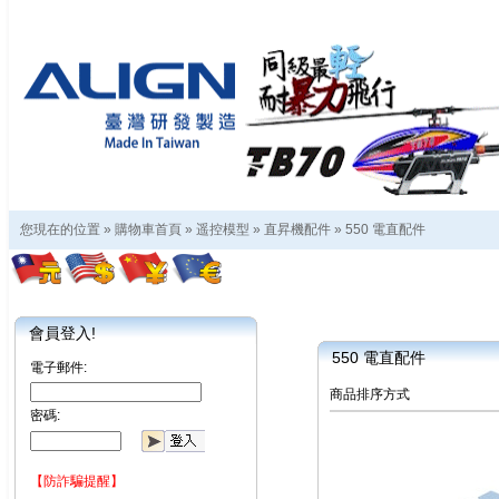
您現在的位置 »
購物車首頁
»
遥控模型
»
直昇機配件
»
550 電直配件
會員登入!
550 電直配件
電子郵件:
商品排序方式
密碼:
【防詐騙提醒】