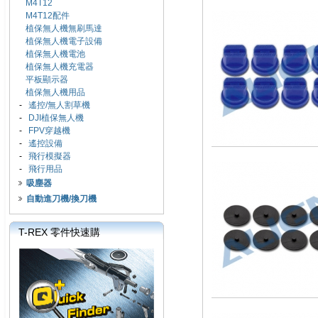
M4T12
M4T12配件
植保無人機無刷馬達
植保無人機電子設備
植保無人機電池
植保無人機充電器
平板顯示器
植保無人機用品
-
遙控/無人割草機
-
DJI植保無人機
-
FPV穿越機
-
遙控設備
-
飛行模擬器
-
飛行用品
吸塵器
自動進刀機/換刀機
T-REX 零件快速購