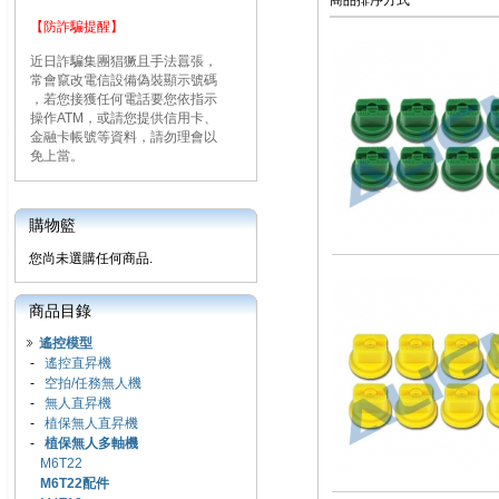
商品排序方式
【防詐騙提醒】
近日詐騙集團猖獗且手法囂張，
常會竄改電信設備偽裝顯示號碼
，若您接獲任何電話要您依指示
操作ATM，或請您提供信用卡、
金融卡帳號等資料，請勿理會以
免上當。
購物籃
您尚未選購任何商品.
商品目錄
遙控模型
-
遙控直昇機
-
空拍/任務無人機
-
無人直昇機
-
植保無人直昇機
-
植保無人多軸機
M6T22
M6T22配件