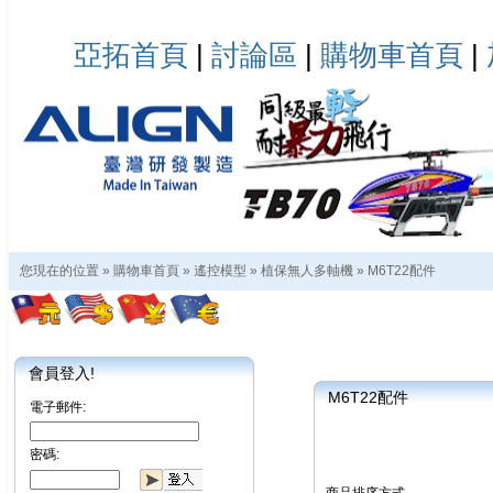
亞拓首頁
|
討論區
|
購物車首頁
|
您現在的位置 »
購物車首頁
»
遙控模型
»
植保無人多軸機
»
M6T22配件
會員登入!
M6T22配件
電子郵件:
密碼: