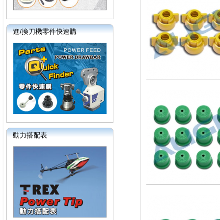
進/換刀機零件快速購
動力搭配表