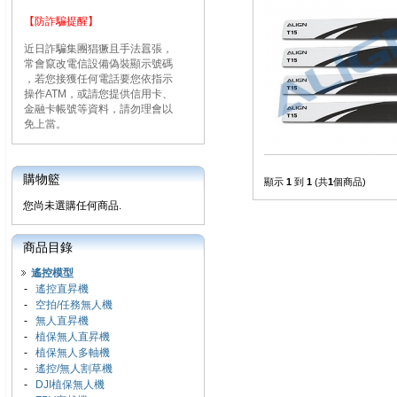
【防詐騙提醒】
近日詐騙集團猖獗且手法囂張，
常會竄改電信設備偽裝顯示號碼
，若您接獲任何電話要您依指示
操作ATM，或請您提供信用卡、
金融卡帳號等資料，請勿理會以
免上當。
購物籃
顯示
1
到
1
(共
1
個商品)
您尚未選購任何商品.
商品目錄
遙控模型
-
遙控直昇機
-
空拍/任務無人機
-
無人直昇機
-
植保無人直昇機
-
植保無人多軸機
-
遙控/無人割草機
-
DJI植保無人機