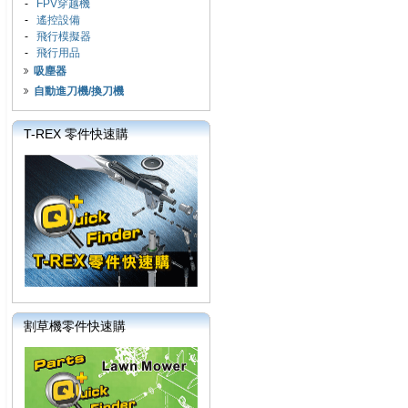
-
FPV穿越機
-
遙控設備
-
飛行模擬器
-
飛行用品
吸塵器
自動進刀機/換刀機
T-REX 零件快速購
割草機零件快速購