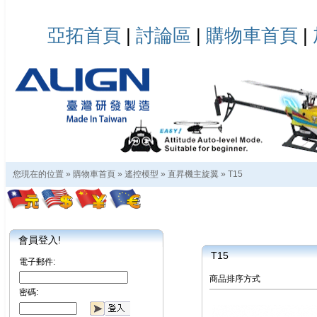
亞拓首頁
|
討論區
|
購物車首頁
|
您現在的位置 »
購物車首頁
»
遙控模型
»
直昇機主旋翼
»
T15
會員登入!
T15
電子郵件:
商品排序方式
密碼: