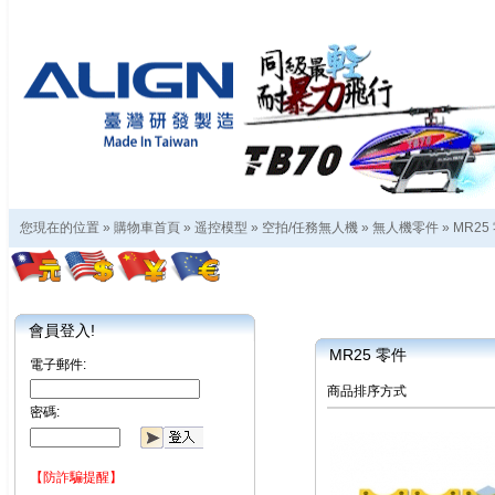
您現在的位置 »
購物車首頁
»
遥控模型
»
空拍/任務無人機
»
無人機零件
»
MR25
會員登入!
MR25 零件
電子郵件:
商品排序方式
密碼:
【防詐騙提醒】