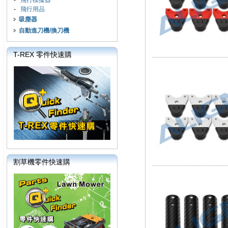
-
飛行模擬器
-
飛行用品
吸塵器
自動進刀機/換刀機
T-REX 零件快速購
割草機零件快速購