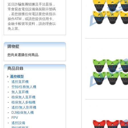
近日詐騙集團猖獗且手法囂張，
常會竄改電信設備偽裝顯示號碼
，若您接獲任何電話要您依指示
操作ATM，或請您提供信用卡、
金融卡帳號等資料，請勿理會以
免上當。
購物籃
您尚未選購任何商品.
商品目錄
遥控模型
-
遙控直昇機
-
空拍/任務無人機
-
無人直昇機
-
植保無人直昇機
-
植保無人多軸機
-
遙控/無人割草機
-
DJI植保無人機
-
FPV
-
遙控設備