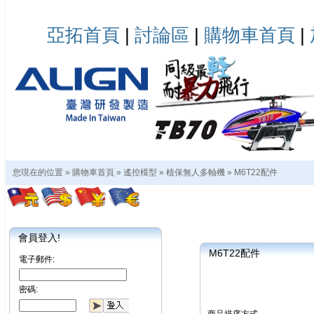
亞拓首頁
|
討論區
|
購物車首頁
|
您現在的位置 »
購物車首頁
»
遙控模型
»
植保無人多軸機
»
M6T22配件
會員登入!
M6T22配件
電子郵件:
密碼: