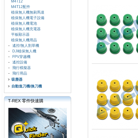
M4T12
M4T12配件
植保無人機無刷馬達
植保無人機電子設備
植保無人機電池
植保無人機充電器
平板顯示器
植保無人機用品
-
遙控/無人割草機
-
DJI植保無人機
-
FPV穿越機
-
遙控設備
-
飛行模擬器
-
飛行用品
吸塵器
自動進刀機/換刀機
T-REX 零件快速購