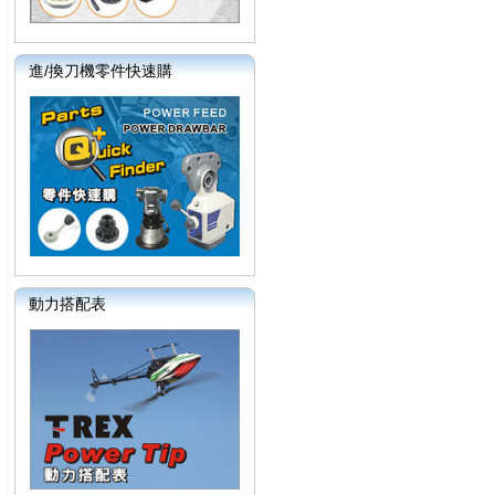
進/換刀機零件快速購
動力搭配表