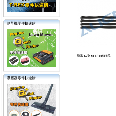
割草機零件快速購
顯示
61
到
65
(共
65
個商品)
吸塵器零件快速購