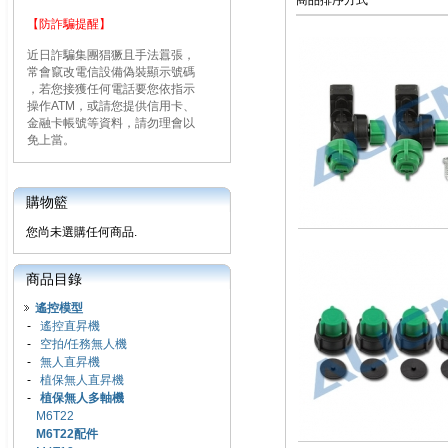
商品排序方式
【防詐騙提醒】
近日詐騙集團猖獗且手法囂張，
常會竄改電信設備偽裝顯示號碼
，若您接獲任何電話要您依指示
操作ATM，或請您提供信用卡、
金融卡帳號等資料，請勿理會以
免上當。
購物籃
您尚未選購任何商品.
商品目錄
遙控模型
-
遙控直昇機
-
空拍/任務無人機
-
無人直昇機
-
植保無人直昇機
-
植保無人多軸機
M6T22
M6T22配件