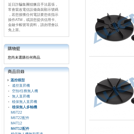
近日詐騙集團猖獗且手法囂張，
常會竄改電信設備偽裝顯示號碼
，若您接獲任何電話要您依指示
操作ATM，或請您提供信用卡、
金融卡帳號等資料，請勿理會以
免上當。
購物籃
您尚未選購任何商品.
商品目錄
遥控模型
-
遙控直昇機
-
空拍/任務無人機
-
無人直昇機
-
植保無人直昇機
-
植保無人多軸機
M6T22
M6T22配件
M4T12
M4T12配件