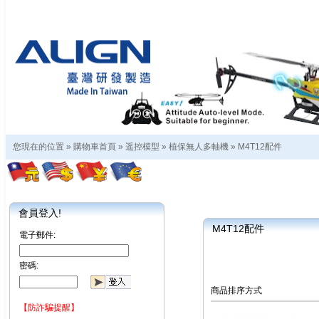
您現在的位置 »
購物車首頁
»
遥控模型
»
植保無人多軸機
»
M4T12配件
會員登入!
M4T12配件
電子郵件:
密碼:
商品排序方式
【防詐騙提醒】