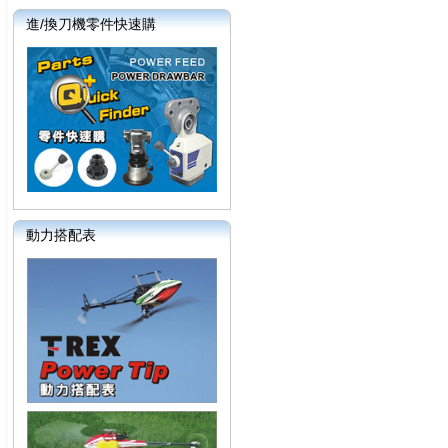
進/換刀機零件快速購
動力搭配表