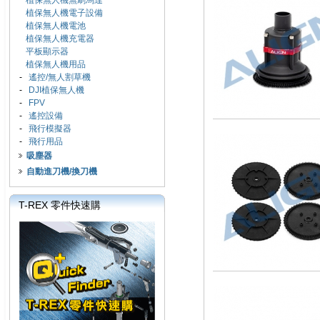
植保無人機無刷馬達
植保無人機電子設備
植保無人機電池
植保無人機充電器
平板顯示器
植保無人機用品
-
遙控/無人割草機
-
DJI植保無人機
-
FPV
-
遙控設備
-
飛行模擬器
-
飛行用品
吸塵器
自動進刀機/換刀機
T-REX 零件快速購