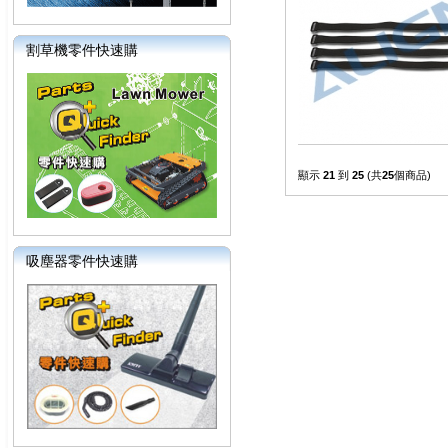
割草機零件快速購
顯示
21
到
25
(共
25
個商品)
吸塵器零件快速購