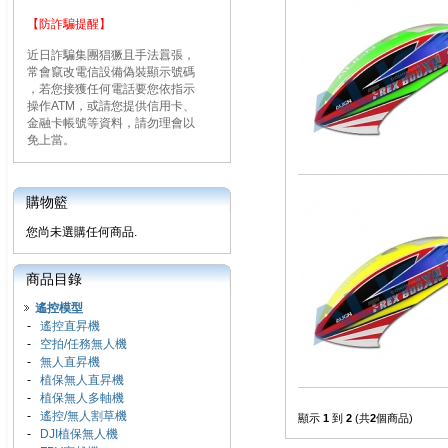
【防詐騙提醒】
近日詐騙集團猖獗且手法囂張，
常會竄改電信設備偽裝顯示號碼
，若您接獲任何電話要您依指示
操作ATM，或請您提供信用卡、
金融卡帳號等資料，請勿理會以
免上當。
購物籃
您尚未選購任何商品.
商品目錄
遙控模型
-
遙控直昇機
-
空拍/任務無人機
-
無人直昇機
-
植保無人直昇機
-
植保無人多軸機
-
遙控/無人割草機
顯示
1
到
2
(共
2
個商品)
-
DJI植保無人機