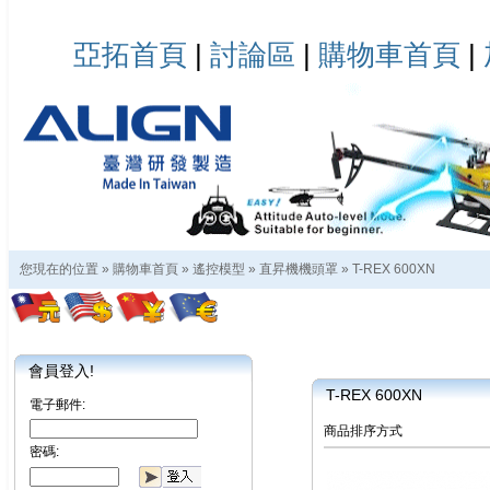
亞拓首頁
|
討論區
|
購物車首頁
|
您現在的位置 »
購物車首頁
»
遙控模型
»
直昇機機頭罩
»
T-REX 600XN
會員登入!
T-REX 600XN
電子郵件:
商品排序方式
密碼: