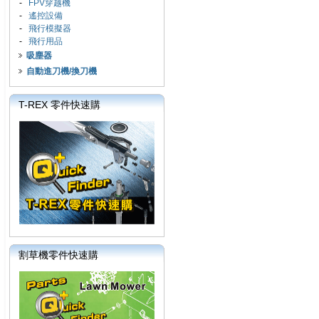
-
FPV穿越機
-
遙控設備
-
飛行模擬器
-
飛行用品
吸塵器
自動進刀機/換刀機
T-REX 零件快速購
割草機零件快速購