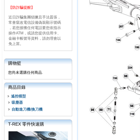
【防詐騙提醒】
近日詐騙集團猖獗且手法囂張，
常會竄改電信設備偽裝顯示號碼
，若您接獲任何電話要您依指示
操作ATM，或請您提供信用卡、
金融卡帳號等資料，請勿理會以
免上當。
購物籃
您尚未選購任何商品.
商品目錄
遙控模型
吸塵器
自動進刀機/換刀機
T-REX 零件快速購