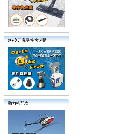
進/換刀機零件快速購
動力搭配表