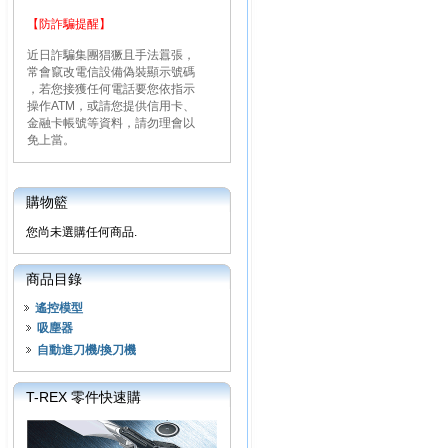
【防詐騙提醒】
近日詐騙集團猖獗且手法囂張，
常會竄改電信設備偽裝顯示號碼
，若您接獲任何電話要您依指示
操作ATM，或請您提供信用卡、
金融卡帳號等資料，請勿理會以
免上當。
購物籃
您尚未選購任何商品.
商品目錄
遙控模型
吸塵器
自動進刀機/換刀機
T-REX 零件快速購