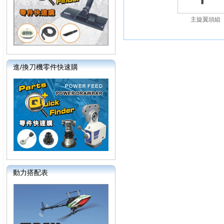
主旋翼頭組
進/換刀機零件快速購
動力搭配表