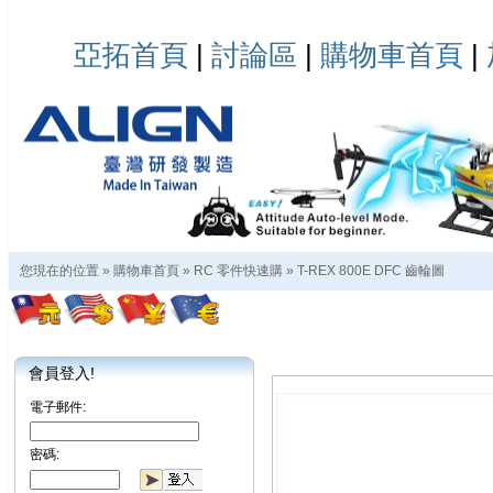
亞拓首頁
|
討論區
|
購物車首頁
|
您現在的位置 »
購物車首頁
»
RC 零件快速購
»
T-REX 800E DFC 齒輪圖
會員登入!
電子郵件:
密碼: