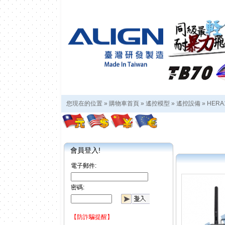
您現在的位置 »
購物車首頁
»
遙控模型
»
遙控設備
»
HERA
會員登入!
電子郵件:
密碼:
【防詐騙提醒】