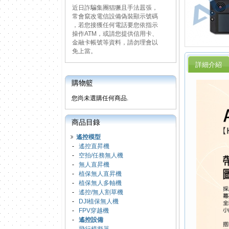
近日詐騙集團猖獗且手法囂張，
常會竄改電信設備偽裝顯示號碼
，若您接獲任何電話要您依指示
操作ATM，或請您提供信用卡、
金融卡帳號等資料，請勿理會以
免上當。
詳細介紹
購物籃
您尚未選購任何商品.
商品目錄
遙控模型
-
遙控直昇機
-
空拍/任務無人機
-
無人直昇機
-
植保無人直昇機
-
植保無人多軸機
-
遙控/無人割草機
-
DJI植保無人機
-
FPV穿越機
-
遙控設備