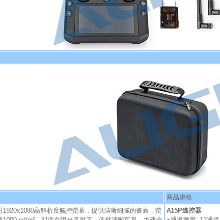
商品規格:
5吋1920x1080高解析度觸控螢幕，提供清晰細膩的畫面，螢
A15P遙控器
1000 cd/m²，即使在陽光直射下，依然清晰可見。內建全
●通道數量: 12通道