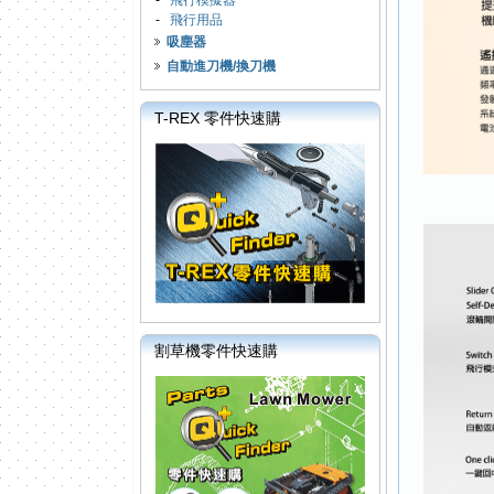
-
飛行模擬器
-
飛行用品
吸塵器
自動進刀機/換刀機
T-REX 零件快速購
割草機零件快速購