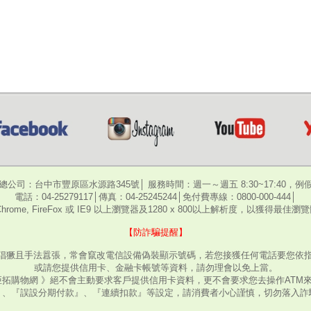
總公司：台中市豐原區水源路345號│ 服務時間：週一～週五 8:30~17:40，例
電話：04-25279117│傳真：04-25245244│免付費專線：0800-000-444│
hrome, FireFox 或 IE9 以上瀏覽器及1280 x 800以上解析度，以獲得最佳
【防詐騙提醒】
猖獗且手法囂張，常會竄改電信設備偽裝顯示號碼，若您接獲任何電話要您依指
或請您提供信用卡、金融卡帳號等資料，請勿理會以免上當。
亞拓購物網 》絕不會主動要求客戶提供信用卡資料，更不會要求您去操作ATM
』、『誤設分期付款』、『連續扣款』等設定，請消費者小心謹慎，切勿落入詐