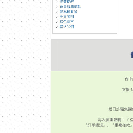
消費提醒
會員服務條款
隱私權政策
免責聲明
綠色宣言
聯絡我們
台中
支援 C
近日詐騙集團
再次慎重聲明！《 
『訂單錯誤』、『重複扣款