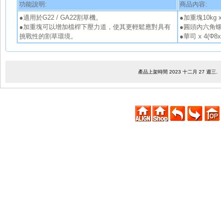
功能說明:
商品內容:
●適用於G22 / GA22割草機。
●加重塊10kg x 
●加重塊可以增加檔桿下壓力道，使其更輕鬆應對具有
●圓頭內六角螺絲 
挑戰性的割草環境。
●華司 x 4(Φ8
產品上架時間 2023 十二月 27 週三.