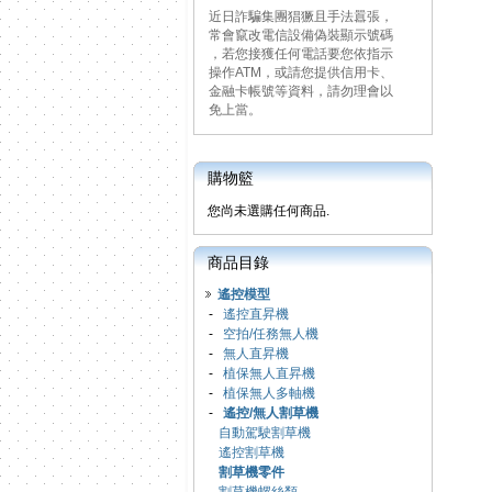
近日詐騙集團猖獗且手法囂張，
常會竄改電信設備偽裝顯示號碼
，若您接獲任何電話要您依指示
操作ATM，或請您提供信用卡、
金融卡帳號等資料，請勿理會以
免上當。
購物籃
您尚未選購任何商品.
商品目錄
遙控模型
-
遙控直昇機
-
空拍/任務無人機
-
無人直昇機
-
植保無人直昇機
-
植保無人多軸機
-
遙控/無人割草機
自動駕駛割草機
遙控割草機
割草機零件