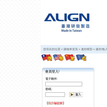
您現在的位置 »
購物車首頁
»
遙控模型
»
遙控/無
會員登入!
電子郵件:
密碼:
【防詐騙提醒】