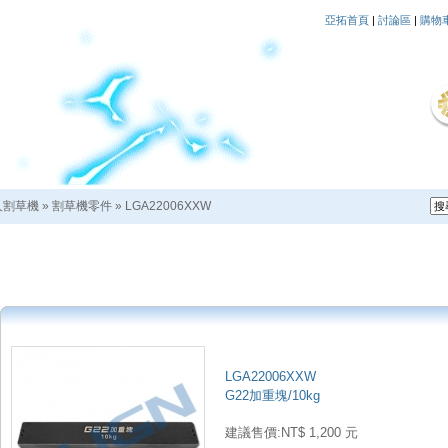
亞拓首頁
|
討論區
|
購物
人割草機
»
割草機零件
»
LGA22006XXW
LGA22006XXW
G22加重塊/10kg
建議售價:NT$ 1,200 元