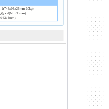
1(748x93x25mm 10kg)
x 4(M8x35mm)
xΦ13x1mm)