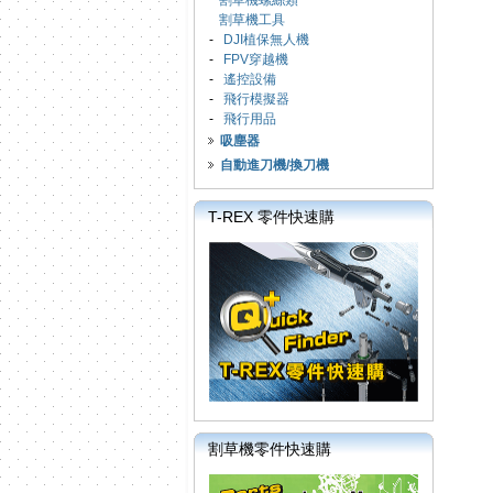
割草機螺絲類
割草機工具
-
DJI植保無人機
-
FPV穿越機
-
遙控設備
-
飛行模擬器
-
飛行用品
吸塵器
自動進刀機/換刀機
T-REX 零件快速購
割草機零件快速購