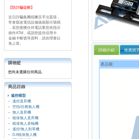
【防詐騙提醒】
近日詐騙集團猖獗且手法囂張，
常會竄改電信設備偽裝顯示號碼
，若您接獲任何電話要您依指示
操作ATM，或請您提供信用卡、
金融卡帳號等資料，請勿理會以
免上當。
詳細介紹
推薦購
購物籃
產品圖:
您尚未選購任何商品.
商品目錄
遙控模型
-
遙控直昇機
-
空拍/任務無人機
-
無人直昇機
-
植保無人直昇機
-
植保無人多軸機
-
遙控/無人割草機
-
DJI植保無人機