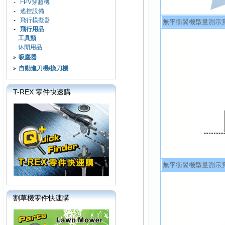
-
FPV穿越機
-
遙控設備
-
飛行模擬器
無平衡翼機型量測示意
-
飛行用品
工具類
休閒用品
吸塵器
自動進刀機/換刀機
T-REX 零件快速購
無平衡翼機型量測示意
割草機零件快速購