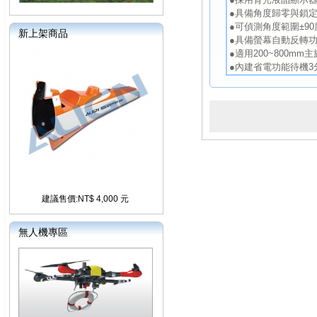
●具備角度歸零與鎖
●可偵測角度範圍±90
新上架商品
●具備螢幕自動反轉
●適用200~800mm
●內建省電功能待機
建議售價:NT$ 4,000 元
無人機專區