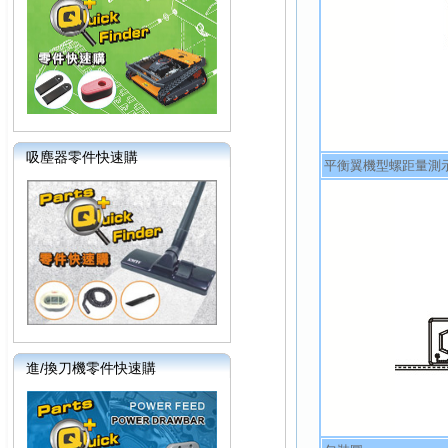
吸塵器零件快速購
平衡翼機型螺距量測示
進/換刀機零件快速購