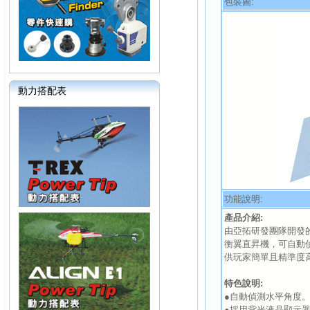
包裝圖:
動力搭配表
功能說明:
產品介紹:
由亞拓研發團隊開發的
衡翼直昇機，可自動
供玩家簡單且精準度
特色說明:
●自動偵測水平角度
●採用背光液晶顯示