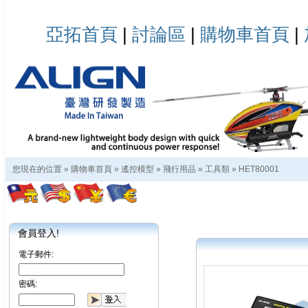
亞拓首頁
|
討論區
|
購物車首頁
|
您現在的位置 »
購物車首頁
»
遙控模型
»
飛行用品
»
工具類
»
HET80001
會員登入!
電子郵件:
密碼: