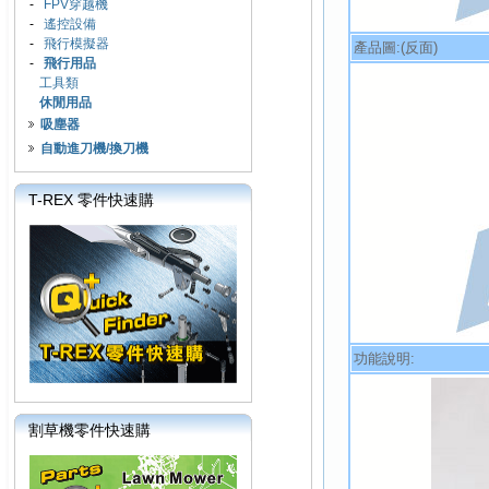
-
FPV穿越機
-
遙控設備
-
飛行模擬器
產品圖:(反面)
-
飛行用品
工具類
休閒用品
吸塵器
自動進刀機/換刀機
T-REX 零件快速購
功能說明:
割草機零件快速購