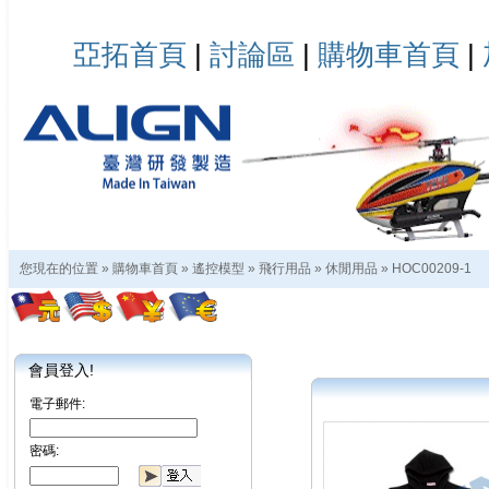
亞拓首頁
|
討論區
|
購物車首頁
|
您現在的位置 »
購物車首頁
»
遙控模型
»
飛行用品
»
休閒用品
»
HOC00209-1
會員登入!
電子郵件:
密碼: