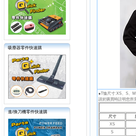
吸塵器零件快速購
●T恤尺寸:XS、S、M
請於購買時註明您所
進/換刀機零件快速購
尺寸
XS
S