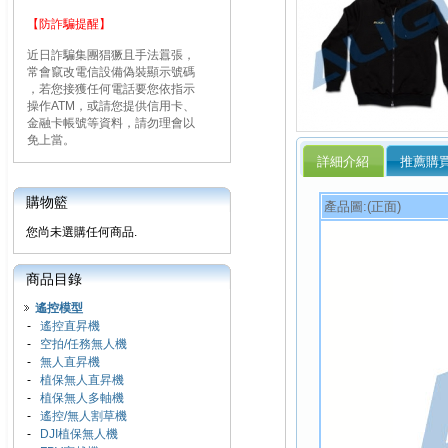
【防詐騙提醒】
近日詐騙集團猖獗且手法囂張，
常會竄改電信設備偽裝顯示號碼
，若您接獲任何電話要您依指示
操作ATM，或請您提供信用卡、
金融卡帳號等資料，請勿理會以
免上當。
詳細介紹
推薦購
購物籃
產品圖:(正面)
您尚未選購任何商品.
商品目錄
遙控模型
-
遙控直昇機
-
空拍/任務無人機
-
無人直昇機
-
植保無人直昇機
-
植保無人多軸機
-
遙控/無人割草機
-
DJI植保無人機