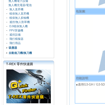
無人機電子設備
無人機充電器/電池
-
無人直昇機
包裝圖:
-
植保無人直昇機
-
植保無人多軸機
-
遙控/無人割草機
-
DJI植保無人機
-
FPV穿越機
-
遙控設備
-
飛行模擬器
-
飛行用品
吸塵器
自動進刀機/換刀機
T-REX 零件快速購
功能說明:
●適用G3-GH / G3-