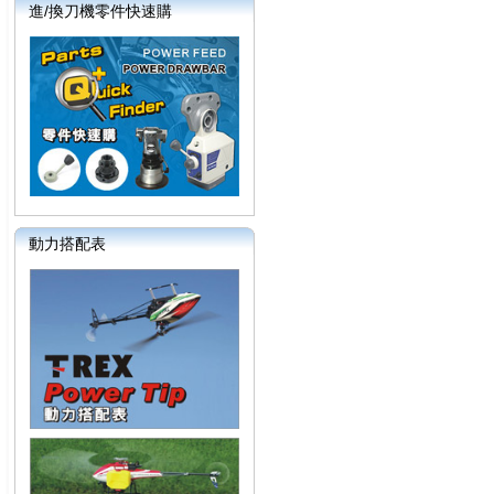
進/換刀機零件快速購
動力搭配表