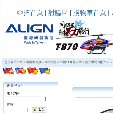
亞拓首頁
|
討論區
|
購物車首頁
|
您現在的位置 »
購物車首頁
»
遙控模型
»
空拍/任務無人機
»
無人機雲台配件
»
G
會員登入!
電子郵件:
密碼: