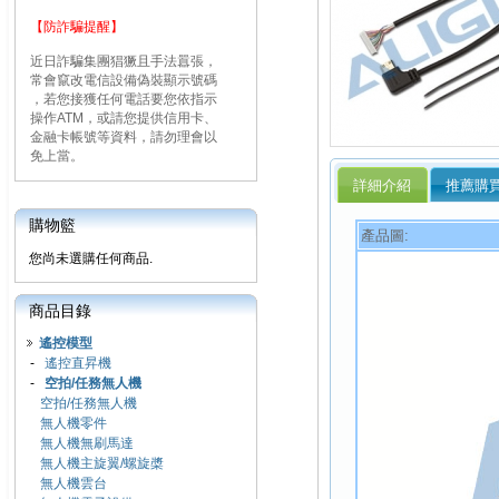
【防詐騙提醒】
近日詐騙集團猖獗且手法囂張，
常會竄改電信設備偽裝顯示號碼
，若您接獲任何電話要您依指示
操作ATM，或請您提供信用卡、
金融卡帳號等資料，請勿理會以
免上當。
詳細介紹
推薦購
購物籃
產品圖:
您尚未選購任何商品.
商品目錄
遙控模型
-
遙控直昇機
-
空拍/任務無人機
空拍/任務無人機
無人機零件
無人機無刷馬達
無人機主旋翼/螺旋槳
無人機雲台