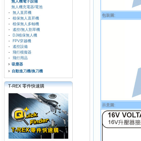
無人機電子設備
無人機充電器/電池
-
無人直昇機
包裝圖:
-
植保無人直昇機
-
植保無人多軸機
-
遙控/無人割草機
-
DJI植保無人機
-
FPV穿越機
-
遙控設備
-
飛行模擬器
-
飛行用品
吸塵器
自動進刀機/換刀機
T-REX 零件快速購
示意圖: