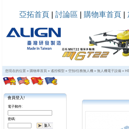
亞拓首頁
|
討論區
|
購物車首頁
|
您現在的位置 »
購物車首頁
»
遙控模型
»
空拍/任務無人機
»
無人機電子設備
»
H
會員登入!
電子郵件:
密碼: