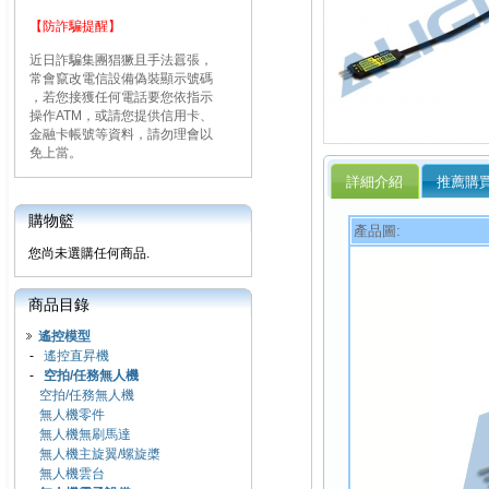
【防詐騙提醒】
近日詐騙集團猖獗且手法囂張，
常會竄改電信設備偽裝顯示號碼
，若您接獲任何電話要您依指示
操作ATM，或請您提供信用卡、
金融卡帳號等資料，請勿理會以
免上當。
詳細介紹
推薦購
購物籃
產品圖:
您尚未選購任何商品.
商品目錄
遙控模型
-
遙控直昇機
-
空拍/任務無人機
空拍/任務無人機
無人機零件
無人機無刷馬達
無人機主旋翼/螺旋槳
無人機雲台