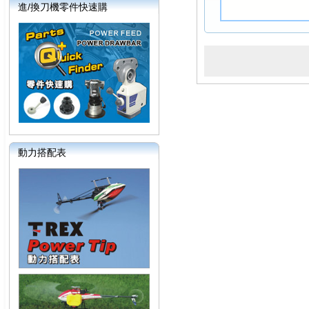
進/換刀機零件快速購
動力搭配表