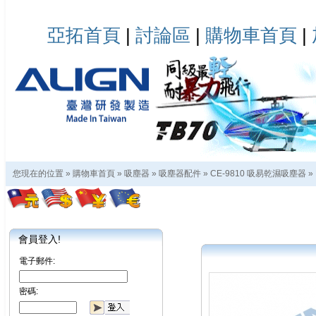
亞拓首頁
|
討論區
|
購物車首頁
|
您現在的位置 »
購物車首頁
»
吸塵器
»
吸塵器配件
»
CE-9810 吸易乾濕吸塵器
»
會員登入!
電子郵件:
密碼: