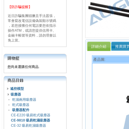
【防詐騙提醒】
近日詐騙集團猖獗且手法囂張，
常會竄改電信設備偽裝顯示號碼
，若您接獲任何電話要您依指示
操作ATM，或請您提供信用卡、
金融卡帳號等資料，請勿理會以
免上當。
詳細介紹
推薦購
購物籃
產品圖:
您尚未選購任何商品.
商品目錄
遙控模型
吸塵器
-
乾濕兩用吸塵器
-
乾式吸塵器
-
吸塵器配件
CE-E220 吸易乾式吸塵器
CE-9810 吸易乾濕吸塵器
CE-32 吸易乾濕吸塵器