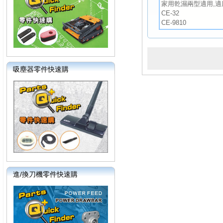
家用乾濕兩型適用,適
CE-32
CE-9810
吸塵器零件快速購
進/換刀機零件快速購