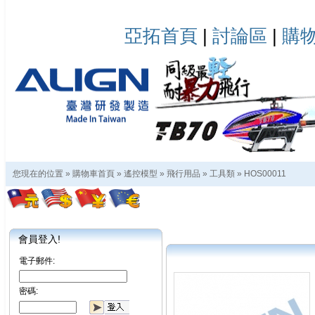
亞拓首頁
|
討論區
|
購
您現在的位置 »
購物車首頁
»
遙控模型
»
飛行用品
»
工具類
»
HOS00011
會員登入!
電子郵件:
密碼: