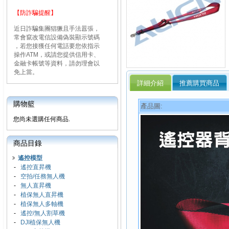
【防詐騙提醒】
近日詐騙集團猖獗且手法囂張，
常會竄改電信設備偽裝顯示號碼
，若您接獲任何電話要您依指示
操作ATM，或請您提供信用卡、
金融卡帳號等資料，請勿理會以
免上當。
詳細介紹
推薦購買商品
購物籃
產品圖:
您尚未選購任何商品.
商品目錄
遙控模型
-
遙控直昇機
-
空拍/任務無人機
-
無人直昇機
-
植保無人直昇機
-
植保無人多軸機
-
遙控/無人割草機
-
DJI植保無人機