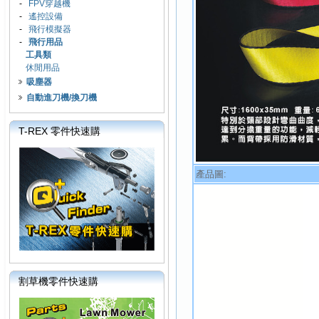
-
FPV穿越機
-
遙控設備
-
飛行模擬器
-
飛行用品
工具類
休閒用品
吸塵器
自動進刀機/換刀機
T-REX 零件快速購
產品圖:
割草機零件快速購