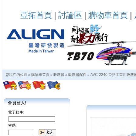
亞拓首頁
|
討論區
|
購物車首頁
|
您現在的位置 »
購物車首頁
»
吸塵器
»
吸塵器配件
»
AVC-2240 亞拓工業用吸塵
會員登入!
電子郵件:
密碼: