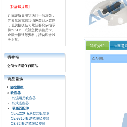
【防詐騙提醒】
近日詐騙集團猖獗且手法囂張，
常會竄改電信設備偽裝顯示號碼
，若您接獲任何電話要您依指示
操作ATM，或請您提供信用卡、
金融卡帳號等資料，請勿理會以
免上當。
詳細介紹
推薦購
購物籃
產品圖:
您尚未選購任何商品.
商品目錄
遙控模型
吸塵器
-
乾濕兩用吸塵器
-
乾式吸塵器
-
吸塵器配件
CE-E220 吸易乾式吸塵器
CE-9810 吸易乾濕吸塵器
CE-32 吸易乾濕吸塵器