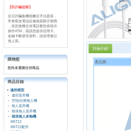
【防詐騙提醒】
近日詐騙集團猖獗且手法囂張，
常會竄改電信設備偽裝顯示號碼
，若您接獲任何電話要您依指示
操作ATM，或請您提供信用卡、
金融卡帳號等資料，請勿理會以
免上當。
詳細介紹
購物籃
產品圖:
您尚未選購任何商品.
商品目錄
遙控模型
-
遙控直昇機
-
空拍/任務無人機
-
無人直昇機
-
植保無人直昇機
-
植保無人多軸機
M6T22
M6T22配件