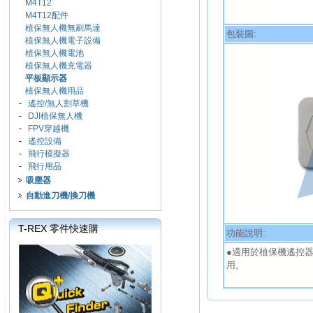
M4T12
M4T12配件
植保無人機無刷馬達
包裝圖:
植保無人機電子設備
植保無人機電池
植保無人機充電器
平板顯示器
植保無人機用品
-
遙控/無人割草機
-
DJI植保無人機
-
FPV穿越機
-
遙控設備
-
飛行模擬器
-
飛行用品
吸塵器
自動進刀機/換刀機
T-REX 零件快速購
功能說明:
●適用於植保機遙控
用。