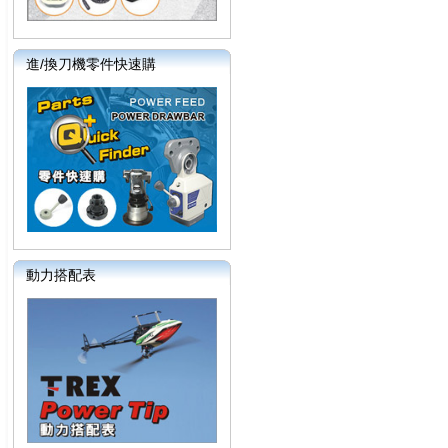
進/換刀機零件快速購
動力搭配表