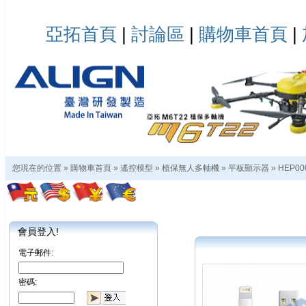
亞拓首頁
|
討論區
|
購物車首頁
|
您現在的位置 »
購物車首頁
»
遙控模型
»
植保無人多軸機
»
平板顯示器
»
HEP00
會員登入!
電子郵件:
密碼: