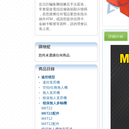
近日詐騙集團猖獗且手法囂張，
常會竄改電信設備偽裝顯示號碼
，若您接獲任何電話要您依指示
操作ATM，或請您提供信用卡、
金融卡帳號等資料，請勿理會以
免上當。
詳細介紹
購物籃
您尚未選購任何商品.
商品目錄
遙控模型
-
遙控直昇機
-
空拍/任務無人機
-
無人直昇機
-
植保無人直昇機
-
植保無人多軸機
M6T22
M6T22配件
M4T12
M4T12配件