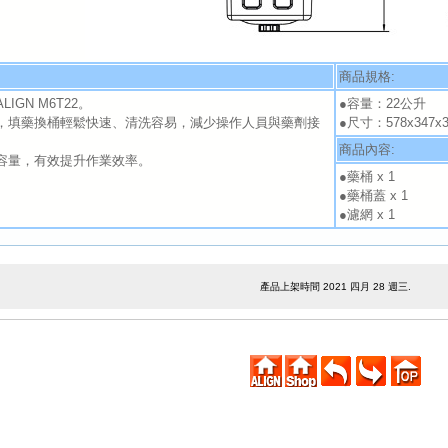
商品規格:
IGN M6T22。
●容量：22公升
，填藥換桶輕鬆快速、清洗容易，減少操作人員與藥劑接
●尺寸：578x347x
。
商品內容:
容量，有效提升作業效率。
●藥桶 x 1
●藥桶蓋 x 1
●濾網 x 1
產品上架時間 2021 四月 28 週三.