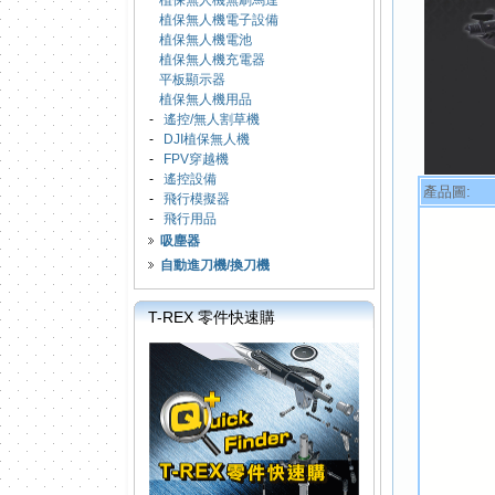
植保無人機無刷馬達
植保無人機電子設備
植保無人機電池
植保無人機充電器
平板顯示器
植保無人機用品
-
遙控/無人割草機
-
DJI植保無人機
-
FPV穿越機
-
遙控設備
產品圖:
-
飛行模擬器
-
飛行用品
吸塵器
自動進刀機/換刀機
T-REX 零件快速購