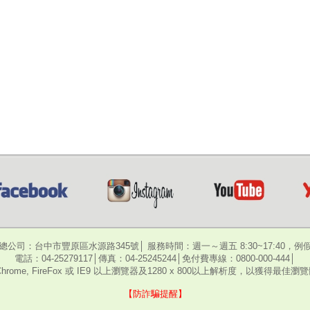
總公司：台中市豐原區水源路345號│ 服務時間：週一～週五 8:30~17:40，例
電話：04-25279117│傳真：04-25245244│免付費專線：0800-000-444│
hrome, FireFox 或 IE9 以上瀏覽器及1280 x 800以上解析度，以獲得最佳
【防詐騙提醒】