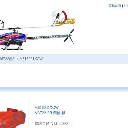
亞拓首頁
|
討
M6T22配件
»
M616031XOW
M616031XOW
M6T22 22L藥桶-橘
建議售價:NT$ 2,090 元