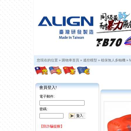
您現在的位置 »
購物車首頁
»
遙控模型
»
植保無人多軸機
»
會員登入!
電子郵件:
密碼:
【防詐騙提醒】