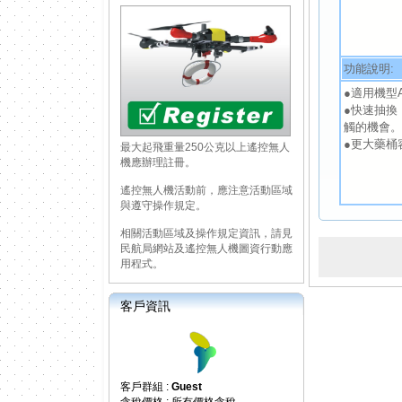
功能說明:
●適用機型AL
●快速抽換
觸的機會
●更大藥桶
最大起飛重量250公克以上遙控無人
機應辦理註冊。
遙控無人機活動前，應注意活動區域
與遵守操作規定。
相關活動區域及操作規定資訊，請見
民航局網站及遙控無人機圖資行動應
用程式。
客戶資訊
客戶群組 :
Guest