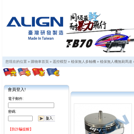
您現在的位置 »
購物車首頁
»
遥控模型
»
植保無人多軸機
»
植保無人機無刷馬達
會員登入!
電子郵件:
密碼:
【防詐騙提醒】