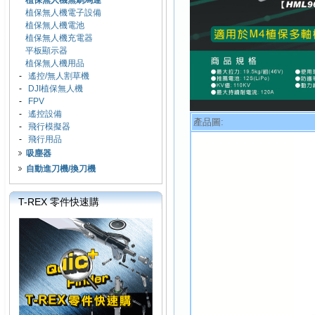
植保無人機無刷馬達
植保無人機電子設備
植保無人機電池
植保無人機充電器
平板顯示器
植保無人機用品
-
遙控/無人割草機
-
DJI植保無人機
-
FPV
-
遙控設備
產品圖:
-
飛行模擬器
-
飛行用品
吸塵器
自動進刀機/換刀機
T-REX 零件快速購