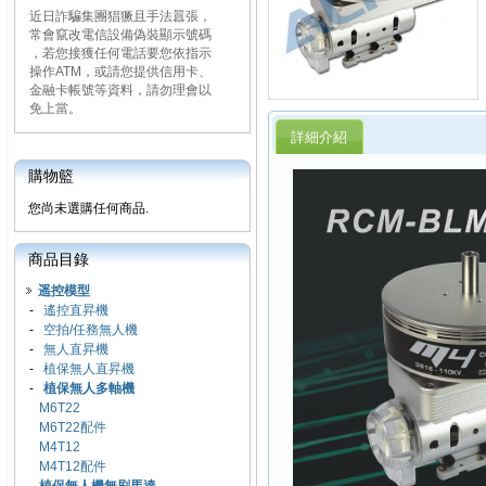
近日詐騙集團猖獗且手法囂張，
常會竄改電信設備偽裝顯示號碼
，若您接獲任何電話要您依指示
操作ATM，或請您提供信用卡、
金融卡帳號等資料，請勿理會以
免上當。
詳細介紹
購物籃
您尚未選購任何商品.
商品目錄
遥控模型
-
遙控直昇機
-
空拍/任務無人機
-
無人直昇機
-
植保無人直昇機
-
植保無人多軸機
M6T22
M6T22配件
M4T12
M4T12配件