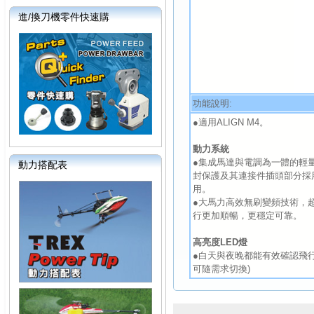
進/換刀機零件快速購
功能說明:
●適用ALIGN M4。
動力系統
●集成馬達與電調為一體的輕
動力搭配表
封保護及其連接件插頭部分採
用。
●大馬力高效無刷變頻技術，
行更加順暢，更穩定可靠。
高亮度LED燈
●白天與夜晚都能有效確認飛
可隨需求切換)