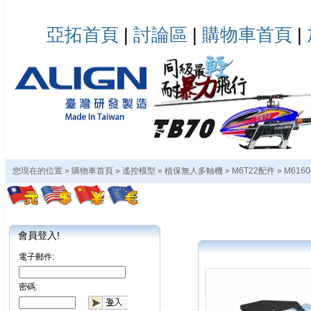
亞拓首頁
|
討論區
|
購物車首頁
|
您現在的位置 »
購物車首頁
»
遙控模型
»
植保無人多軸機
»
M6T22配件
»
M616
會員登入!
電子郵件:
密碼: