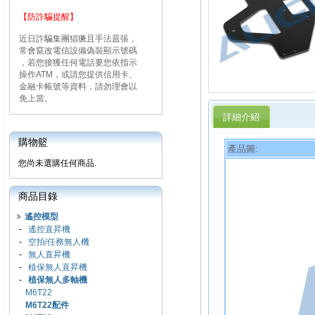
【防詐騙提醒】
近日詐騙集團猖獗且手法囂張，
常會竄改電信設備偽裝顯示號碼
，若您接獲任何電話要您依指示
操作ATM，或請您提供信用卡、
金融卡帳號等資料，請勿理會以
免上當。
詳細介紹
購物籃
產品圖:
您尚未選購任何商品.
商品目錄
遙控模型
-
遙控直昇機
-
空拍/任務無人機
-
無人直昇機
-
植保無人直昇機
-
植保無人多軸機
M6T22
M6T22配件