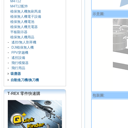
M4T12
M4T12配件
植保無人機無刷馬達
示意圖:
植保無人機電子設備
植保無人機電池
植保無人機充電器
平板顯示器
植保無人機用品
-
遙控/無人割草機
-
DJI植保無人機
-
FPV穿越機
-
遙控設備
-
飛行模擬器
-
飛行用品
吸塵器
自動進刀機/換刀機
T-REX 零件快速購
包裝圖: