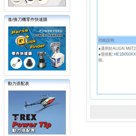
進/換刀機零件快速購
功能說明:
●適用於ALIGN M6T
●需搭配
HE1B050X
能。
動力搭配表