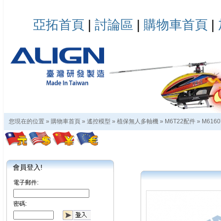
亞拓首頁
|
討論區
|
購物車首頁
|
您現在的位置 »
購物車首頁
»
遙控模型
»
植保無人多軸機
»
M6T22配件
»
M616
會員登入!
電子郵件:
密碼: