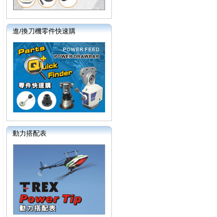
進/換刀機零件快速購
動力搭配表