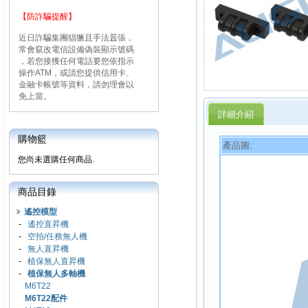
【防詐騙提醒】
近日詐騙集團猖獗且手法囂張，
常會竄改電信設備偽裝顯示號碼
，若您接獲任何電話要您依指示
操作ATM，或請您提供信用卡、
金融卡帳號等資料，請勿理會以
免上當。
詳細介紹
購物籃
產品圖:
您尚未選購任何商品.
商品目錄
遙控模型
-
遙控直昇機
-
空拍/任務無人機
-
無人直昇機
-
植保無人直昇機
-
植保無人多軸機
M6T22
M6T22配件