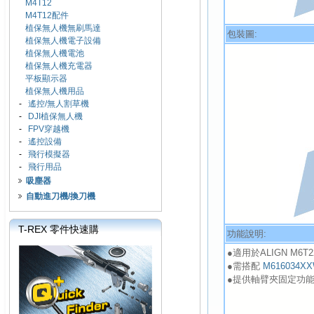
M4T12
M4T12配件
植保無人機無刷馬達
包裝圖:
植保無人機電子設備
植保無人機電池
植保無人機充電器
平板顯示器
植保無人機用品
-
遙控/無人割草機
-
DJI植保無人機
-
FPV穿越機
-
遙控設備
-
飛行模擬器
-
飛行用品
吸塵器
自動進刀機/換刀機
T-REX 零件快速購
功能說明:
●適用於ALIGN M6T2
●需搭配
M616034
●提供軸臂夾固定功