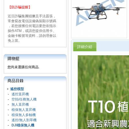
【防詐騙提醒】
近日詐騙集團猖獗且手法囂張，
常會竄改電信設備偽裝顯示號碼
，若您接獲任何電話要您依指示
操作ATM，或請您提供信用卡、
金融卡帳號等資料，請勿理會以
免上當。
詳細介紹
購物籃
您尚未選購任何商品.
商品目錄
遙控模型
-
遙控直昇機
-
空拍/任務無人機
-
無人直昇機
-
植保無人直昇機
-
植保無人多軸機
-
遙控/無人割草機
-
DJI植保無人機