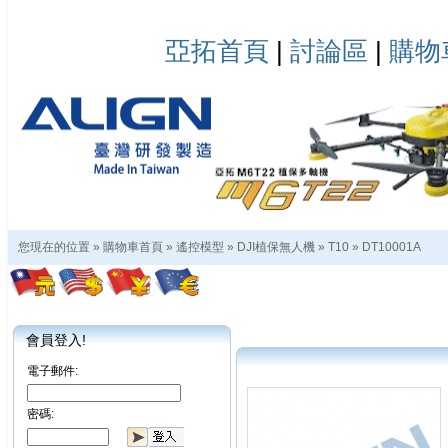
亞拓首頁
|
討論區
|
購物
您現在的位置 »
購物車首頁
»
遙控模型
»
DJI植保無人機
»
T10
»
DT10001A
會員登入!
電子郵件:
密碼: