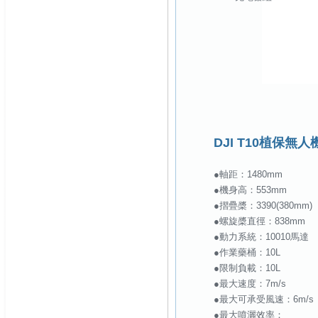
DJI T10植保無
●軸距：1480mm
●機身高：553mm
●摺疊槳：3390(380mm)
●螺旋槳直徑：838mm
●動力系統：10010馬達
●作業藥桶：10L
●限制負載：10L
●最大速度：7m/s
●最大可承受風速：6m/s
●最大噴灑效率：