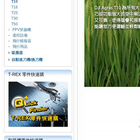
T10
T16
T25
T30
T50
-
FPV穿越機
-
遙控設備
-
飛行模擬器
-
飛行用品
吸塵器
自動進刀機/換刀機
T-REX 零件快速購