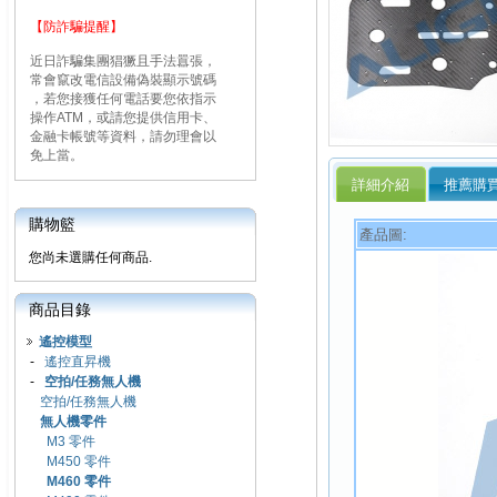
【防詐騙提醒】
近日詐騙集團猖獗且手法囂張，
常會竄改電信設備偽裝顯示號碼
，若您接獲任何電話要您依指示
操作ATM，或請您提供信用卡、
金融卡帳號等資料，請勿理會以
免上當。
詳細介紹
推薦購
購物籃
產品圖:
您尚未選購任何商品.
商品目錄
遙控模型
-
遙控直昇機
-
空拍/任務無人機
空拍/任務無人機
無人機零件
M3 零件
M450 零件
M460 零件