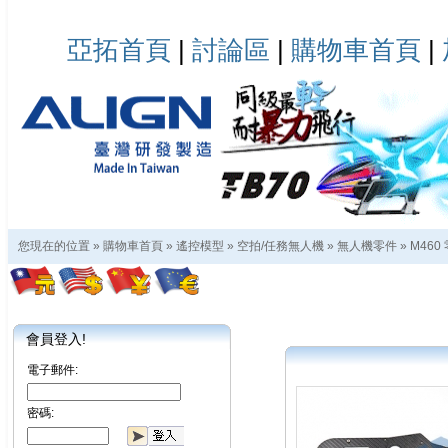
亞拓首頁
|
討論區
|
購物車首頁
|
您現在的位置 »
購物車首頁
»
遙控模型
»
空拍/任務無人機
»
無人機零件
»
M460
會員登入!
電子郵件:
密碼: