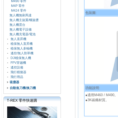
M490 零件
M4P 零件
M424 零件
包裝圖:
無人機無刷馬達
無人機主旋翼/螺旋槳
無人機雲台
無人機電子設備
無人機充電器/電池
-
無人直昇機
-
植保無人直昇機
-
植保無人多軸機
-
遙控/無人割草機
-
DJI植保無人機
-
FPV穿越機
-
遙控設備
-
飛行模擬器
-
飛行用品
吸塵器
功能說明:
自動進刀機/換刀機
●適用M460 / M490。
●3K碳纖材質。
T-REX 零件快速購