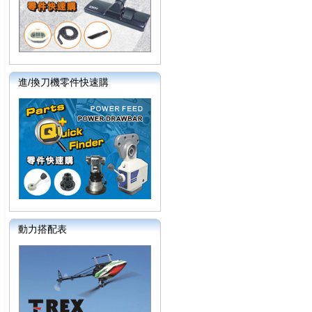
進/換刀機零件快速購
動力搭配表