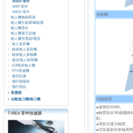
M490 零件
M4P 零件
M424 零件
包裝圖:
無人機無刷馬達
無人機主旋翼/螺旋槳
無人機雲台
無人機電子設備
無人機充電器/電池
-
無人直昇機
-
植保無人直昇機
-
植保無人多軸機
-
遙控/無人割草機
-
DJI植保無人機
-
FPV穿越機
-
遙控設備
-
飛行模擬器
-
飛行用品
吸塵器
功能說明:
自動進刀機/換刀機
●適用於M490。
●軸臂採全3K碳纖
T-REX 零件快速購
點。
●用於左後方軸臂。
●亞拓最新的多軸用馬達-