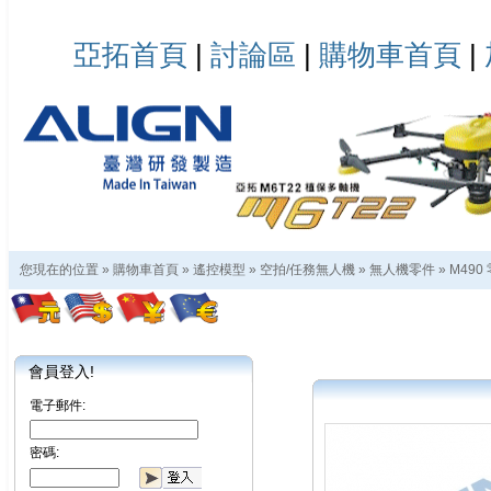
亞拓首頁
|
討論區
|
購物車首頁
|
您現在的位置 »
購物車首頁
»
遙控模型
»
空拍/任務無人機
»
無人機零件
»
M490
會員登入!
電子郵件:
密碼: