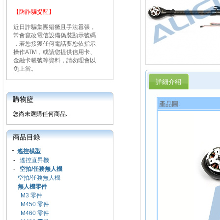
【防詐騙提醒】
近日詐騙集團猖獗且手法囂張，
常會竄改電信設備偽裝顯示號碼
，若您接獲任何電話要您依指示
操作ATM，或請您提供信用卡、
金融卡帳號等資料，請勿理會以
免上當。
詳細介紹
購物籃
產品圖:
您尚未選購任何商品.
商品目錄
遙控模型
-
遙控直昇機
-
空拍/任務無人機
空拍/任務無人機
無人機零件
M3 零件
M450 零件
M460 零件