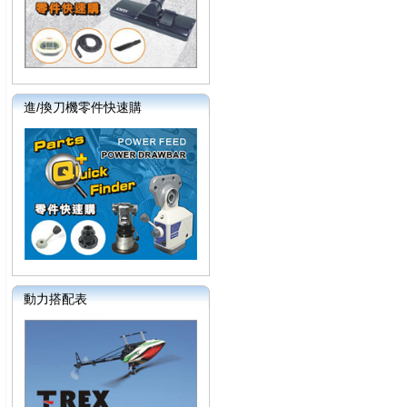
進/換刀機零件快速購
動力搭配表